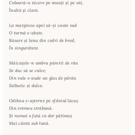
Coboară-n tăcere pe munţi şi pe văi,
Înaltă şi clară.
La marginea apei să-şi caute vad
O turmă s-abate.
Răsare şi luna din codri de brad,
În singurătate.
Măicuţele-n umbra părerii de rău
Se duc să se culce;
Din vale s-aude un glas de pârău
Sălbatic şi dulce.
Odihna s-aşterne pe sfântul lăcaş
Din vremea străbună.
Şi numai o fată cu dor pătimaş
Mai cântă sub lună.