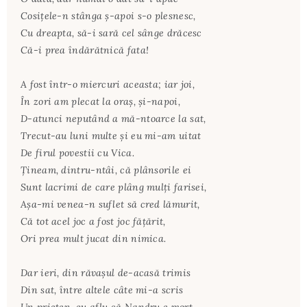
Cosiţele-n stânga ş-apoi s-o plesnesc,
Cu dreapta, să-i sară cel sânge drăcesc
Că-i prea îndărătnică fata!
A fost într-o miercuri aceasta; iar joi,
În zori am plecat la oraş, şi-napoi,
D-atunci neputând a mă-ntoarce la sat,
Trecut-au luni multe şi eu mi-am uitat
De firul povestii cu Vica.
Ţineam, dintru-ntâi, că plânsorile ei
Sunt lacrimi de care plâng mulţi farisei,
Aşa-mi venea-n suflet să cred lămurit,
Că tot acel joc a fost joc făţărit,
Ori prea mult jucat din nimica.
Dar ieri, din răvaşul de-acasă trimis
Din sat, între altele câte mi-a scris