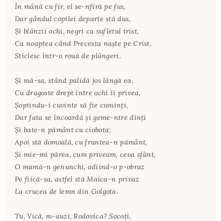
În mână cu fir, el se-nfiră pe fus,
Dar gândul copilei departe stă dus,
Şi blânzii ochi, negri ca sufletul trist,
Ca noaptea când Precesta naşte pe Crist,
Sticlesc într-o rouă de plângeri.
Şi mă-sa, stând palidă jos lângă ea,
Cu dragoste drept între ochi îi privea,
Şoptindu-i cuvinte să fie cuminţi,
Dar fata se încoardă şi geme-ntre dinţi
Şi bate-n pământ cu ciobota;
Apoi stă domoală, cu fruntea-n pământ,
Şi mie-mi părea, cum priveam, ceva sfânt,
O mamă-n genunchi, adiind-o p-obraz
Pe fiică-sa, astfel stă Maica-n privaz
La crucea de lemn din Golgota.
Tu, Vică, m-auzi, Rodovica? Socoţi,