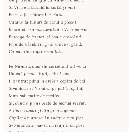
Un prieten, eu aflu că Nandru e mort,
Şi Vica ea, blândă la vorbă şi port,
Ea n-a fost făţarnică biata.
Cătană la tunuri de când a plecat
Recrutul, s-a pus de-atunci Vica pe pat
Beteagă de friguri, şi boala crescând
Prin dorul iubirii, prin unicu-i gând,
Ca moartea topitu-s-a fata.
Pe Nandru, cum sta cercelând într-o zi
Un cal, plecat fiind, calu-l lovi:
I-a intrat până-n creieri copita de cal,
Şi-a doua zi Nandru, pe pat în spital,
Muri sub cuţite de medici.
Şi, când a prins veste de mortul recrut,
A râs cu amar şi din greu a gemut
Copila: de-atunci în zadar a mai fost
S-o mângâie mă-sa cu vrăji şi cu post