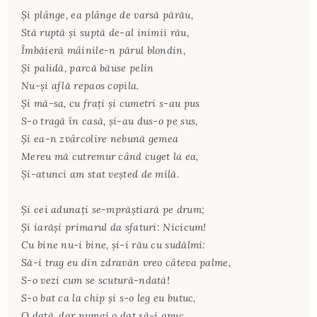
Şi plânge, ea plânge de varsă părău,
Stă ruptă şi suptă de-al inimii rău,
Îmbăieră mâinile-n părul blondin,
Şi palidă, parcă băuse pelin
Nu-şi află repaos copila.
Şi mă-sa, cu fraţi şi cumetri s-au pus
S-o tragă în casă, şi-au dus-o pe sus,
Şi ea-n zvârcolire nebună gemea
Mereu mă cutremur când cuget la ea,
Şi-atunci am stat veşted de milă.
Şi cei adunaţi se-mprăştiară pe drum;
Şi iarăşi primarul da sfaturi: Nicicum!
Cu bine nu-i bine, şi-i rău cu sudălmi:
Să-i trag eu din zdravăn vreo câteva palme,
S-o vezi cum se scutură-ndată!
S-o bat ca la chip şi s-o leg eu butuc,
O dată, dar numai o dat să-i apuc