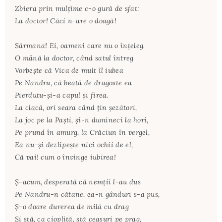
Zbiera prin mulţime c-o gură de sfat:
La doctor! Căci n-are o doagă!
Sărmana! Ei, oameni care nu o înţeleg.
O mână la doctor, când satul întreg
Vorbeşte că Vica de mult îl iubea
Pe Nandru, că beată de dragoste ea
Pierdutu-şi-a capul şi firea.
La clacă, ori seara când ţin şezători,
La joc pe la Paşti, şi-n dumineci la hori,
Pe prund în amurg, la Crăciun în vergel,
Ea nu-şi dezlipeşte nici ochii de el,
Că vai! cum o învinge iubirea!
Ş-acum, desperată că nemţii l-au dus
Pe Nandru-n cătane, ea-n gânduri s-a pus,
Ş-o doare durerea de milă cu drag
Şi stă, ca cioplită, stă ceasuri pe prag,