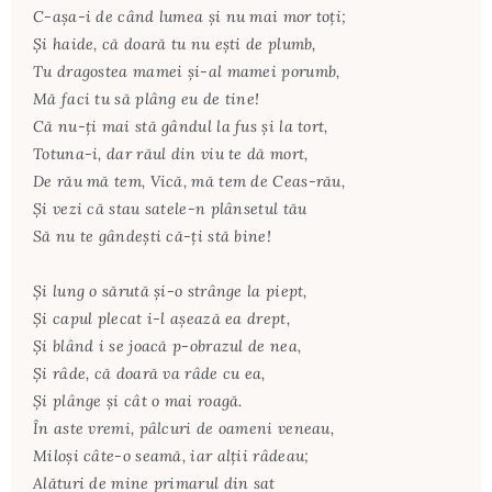
C-aşa-i de când lumea şi nu mai mor toţi;
Şi haide, că doară tu nu eşti de plumb,
Tu dragostea mamei şi-al mamei porumb,
Mă faci tu să plâng eu de tine!
Că nu-ţi mai stă gândul la fus şi la tort,
Totuna-i, dar răul din viu te dă mort,
De rău mă tem, Vică, mă tem de Ceas-rău,
Şi vezi că stau satele-n plânsetul tău
Să nu te gândeşti că-ţi stă bine!
Şi lung o sărută şi-o strânge la piept,
Şi capul plecat i-l aşează ea drept,
Şi blând i se joacă p-obrazul de nea,
Şi râde, că doară va râde cu ea,
Şi plânge şi cât o mai roagă.
În aste vremi, pâlcuri de oameni veneau,
Miloşi câte-o seamă, iar alţii râdeau;
Alături de mine primarul din sat