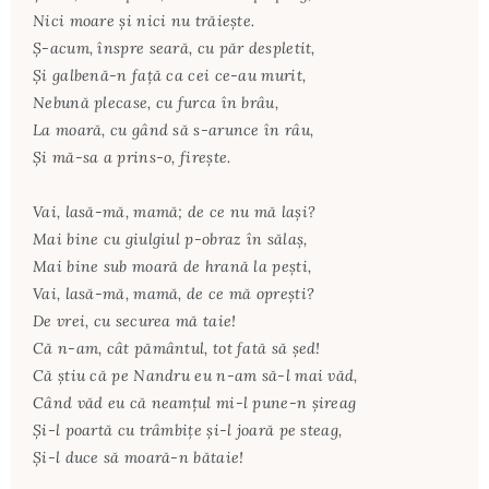
Nici moare şi nici nu trăieşte.
Ş-acum, înspre seară, cu păr despletit,
Şi galbenă-n faţă ca cei ce-au murit,
Nebună plecase, cu furca în brâu,
La moară, cu gând să s-arunce în râu,
Şi mă-sa a prins-o, fireşte.
Vai, lasă-mă, mamă; de ce nu mă laşi?
Mai bine cu giulgiul p-obraz în sălaş,
Mai bine sub moară de hrană la peşti,
Vai, lasă-mă, mamă, de ce mă opreşti?
De vrei, cu securea mă taie!
Că n-am, cât pământul, tot fată să şed!
Că ştiu că pe Nandru eu n-am să-l mai văd,
Când văd eu că neamţul mi-l pune-n şireag
Şi-l poartă cu trâmbiţe şi-l joară pe steag,
Şi-l duce să moară-n bătaie!