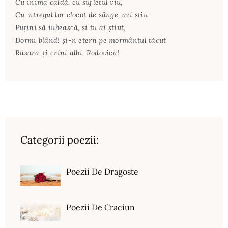
Cu inima caldă, cu sufletul viu,
Cu-ntregul lor clocot de sânge, azi ştiu
Puţini să iubească, şi tu ai ştiut,
Dormi blând! şi-n etern pe mormântul tăcut
Răsară-ţi crini albi, Rodovică!
Categorii poezii:
Poezii De Dragoste
Poezii De Craciun