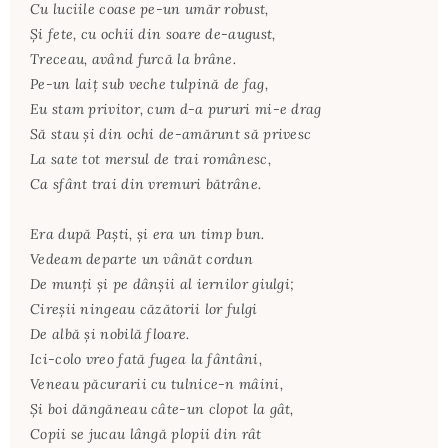
Cu luciile coase pe-un umăr robust,
Şi fete, cu ochii din soare de-august,
Treceau, având furcă la brâne.
Pe-un laiţ sub veche tulpină de fag,
Eu stam privitor, cum d-a pururi mi-e drag
Să stau şi din ochi de-amărunt să privesc
La sate tot mersul de trai românesc,
Ca sfânt trai din vremuri bătrâne.
Era după Paşti, şi era un timp bun.
Vedeam departe un vânăt cordun
De munţi şi pe dânşii al iernilor giulgi;
Cireşii ningeau căzătorii lor fulgi
De albă şi nobilă floare.
Ici-colo vreo fată fugea la fântâni,
Veneau păcurarii cu tulnice-n mâini,
Şi boi dăngăneau câte-un clopot la gât,
Copii se jucau lângă plopii din rât