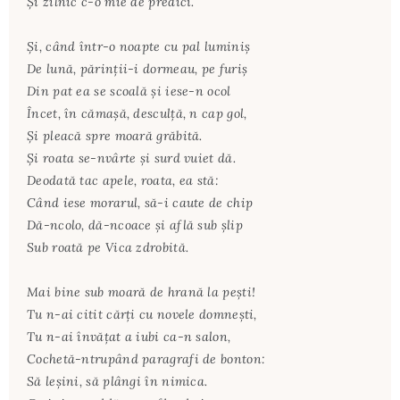
Şi zilnic c-o mie de predici.
Şi, când într-o noapte cu pal luminiş
De lună, părinţii-i dormeau, pe furiş
Din pat ea se scoală şi iese-n ocol
Încet, în cămaşă, desculţă, n cap gol,
Şi pleacă spre moară grăbită.
Şi roata se-nvârte şi surd vuiet dă.
Deodată tac apele, roata, ea stă:
Când iese morarul, să-i caute de chip
Dă-ncolo, dă-ncoace şi află sub şlip
Sub roată pe Vica zdrobită.
Mai bine sub moară de hrană la peşti!
Tu n-ai citit cărţi cu novele domneşti,
Tu n-ai învăţat a iubi ca-n salon,
Cochetă-ntrupând paragrafi de bonton:
Să leşini, să plângi în nimica.