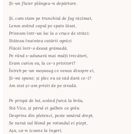
Şi-un fluier plângea-n depărtare.
Şi, cum stam pe trunchiul de fag răzimat,
Lenos având capul pe spate lăsat,
Priveam într-un loc la o cruce de străzi:
Stăteau înaintea cutării ogrăzi
Flăcăi într-o deasă grămadă.
Pe rând s-adunară mai mulţi trecători,
Eram curios eu, la ce-s privitori?
Întreb pe-un moşneag ce venea dinspre ei,
Şi-mi spune; şi plec eu să văd dară ce-i?
Am stat şi-am privit de pe stradă.
Pe prispă de lut, având furcă la brâu,
Stă Vica, şi părul ei galben ca grâu
Desprins din pletenci, peste umărul drept,
Se varsă val blond pe rotundul ei piept,
Aşa, ca-n icoane la îngeri.