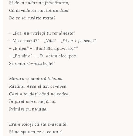
Şi de-n zadar ne frământam,
Că de-adevăr noi tot nu dam:
De ce să-nvârte roata?
– „Păi, nu-nţelegi tu româneşte?
– Vezi scocul?” – „Văd.” – „Şi ce-i pe scoc?”
– „E apă.” – „Bun! Stă apa-n loc?”
– „Ba vine.” – „Ei, acum cioc-poc
Şi roata să-nvârteşte!”
Moraru-şi scutură luleaua
Râzând. Avea el azi ce-avea
Căci alte-dăţi când ne vedea
În jurul morii ne făcea
Primire cu nuiaua.
Eram voioşi că sta s-asculte
Şi ne spunea ce e, ce nu-i.