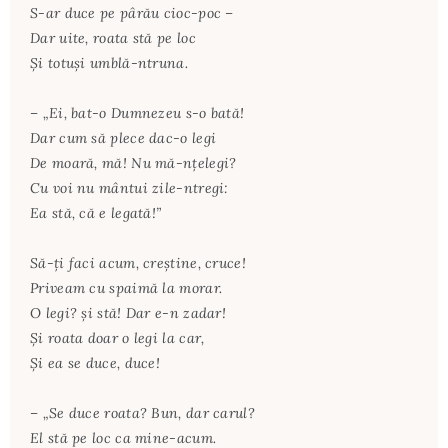
S-ar duce pe pârău cioc-poc –
Dar uite, roata stă pe loc
Şi totuşi umblă-ntruna.
– „Ei, bat-o Dumnezeu s-o bată!
Dar cum să plece dac-o legi
De moară, mă! Nu mă-nţelegi?
Cu voi nu mântui zile-ntregi:
Ea stă, că e legată!”
Să-ţi faci acum, creştine, cruce!
Priveam cu spaimă la morar.
O legi? şi stă! Dar e-n zadar!
Şi roata doar o legi la car,
Şi ea se duce, duce!
– „Se duce roata? Bun, dar carul?
El stă pe loc ca mine-acum.