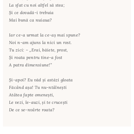
La sfat cu noi altfel să stea;
Şi ce dovadă-i trebuia
Mai bună ca nuiaua?
Iar ce-a urmat la ce-aş mai spune?
Noi n-am ajuns la nici un rost.
Tu zici: – „Erai, băiete, prost,
Şi roata pentru tine-a fost
A patra dimensiune!”
Şi-apoi? Eu văd şi astăzi gloata
Făcând aşa! Tu nu-ntâlneşti
Atâtea fapte omeneşti,
Le vezi, le-auzi, şi te cruceşti
De ce se-nvârte roata?