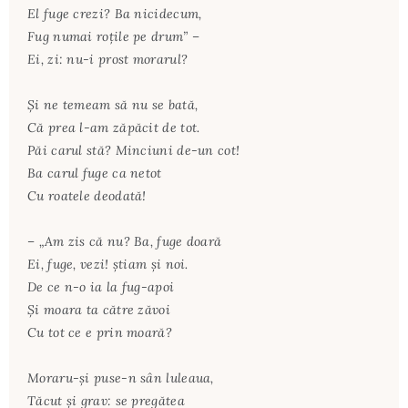
El fuge crezi? Ba nicidecum,
Fug numai roţile pe drum” –
Ei, zi: nu-i prost morarul?
Şi ne temeam să nu se bată,
Că prea l-am zăpăcit de tot.
Păi carul stă? Minciuni de-un cot!
Ba carul fuge ca netot
Cu roatele deodată!
– „Am zis că nu? Ba, fuge doară
Ei, fuge, vezi! ştiam şi noi.
De ce n-o ia la fug-apoi
Şi moara ta către zăvoi
Cu tot ce e prin moară?
Moraru-şi puse-n sân luleaua,
Tăcut şi grav: se pregătea