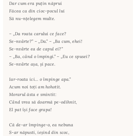
Dar cum era puţin năprui
Făcea ca din cioc-pocul lui
Să nu-nţelegem multe.
– „Da roata carului ce face?
Se-nvârte?” – „Da.” – „Ba cum, ehei!
Se-nvârte ea de capul ei?”
– „Ba, când o împingi.” – „Eu ce spusei?
Se-nvârte aşa, şi pace.
Iar-roata ici… o împinge apa.”
Acum noi toţi am hohotit.
Morarul ăsta e smintit:
Când vrea să doarmă pe-odihnit,
El pat îşi face grapa!
Că de-ar împinge-o, ea nebuna
S-ar năpusti, ieşind din scoc,