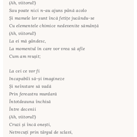
(Ah, viitorul!)
Sau poate nici n-au ajuns până acolo
Şi mamele lor sunt încă fetiţe jucându-se
Cu elementele chimice nedevenite sămânţă
(Ah, viitorul!)
La ei mă gândesc,
La momentul în care vor vrea să afle
Cum am reuşit;
La cei ce vor fi
Incapabili să-şi imagineze
Şi neînstare să vadă
Prin fereastra murdară
Întotdeauna închisă
Între decenii
(Ah, viitorul!)
Cruzi şi încă oneşti,
Netrecuţi prin târgul de sclavi,