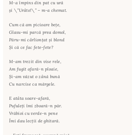
M-a împins din pat cu ură
și \”Urâto!\” – m-a chemat.
Cum că am picioare bețe,
Glasu-mi parcă prea domol,
Păru-mi cârlionțat și blond
Și că ce fac fete-fete?
M-am trezit din vise rele,
Am fugit afară-n ploaie,
Și-am văzut o zână bună
Cu narcise ca mărgele.
E atâta soare-afară,
Pufuleți îmi zboară-n păr.
Vrăbioi cu verde-n pene
Îmi dau lecții de ghitară.