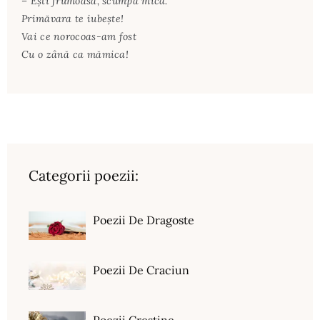
– Ești frumoasă, scumpă mică.
Primăvara te iubește!
Vai ce norocoas-am fost
Cu o zână ca mămica!
Categorii poezii:
Poezii De Dragoste
Poezii De Craciun