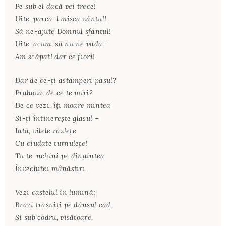
Pe sub el dacă vei trece!
Uite, parcă-l mişcă vântul!
Să ne-ajute Domnul sfântul!
Uite-acum, să nu ne vadă –
Am scăpat! dar ce fiori!
Dar de ce-ţi astâmperi pasul?
Prahova, de ce te miri?
De ce vezi, îţi moare mintea
Şi-ţi întinereşte glasul –
Iată, vilele răzleţe
Cu ciudate turnuleţe!
Tu te-nchini pe dinaintea
Învechitei mânăstiri.
Vezi castelul în lumină;
Brazi trăsniţi pe dânsul cad.
Şi sub codru, visătoare,