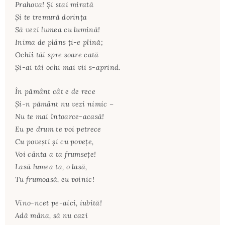
Prahova! Şi stai mirată
Şi te tremură dorinţa
Să vezi lumea cu lumină!
Inima de plâns ţi-e plină;
Ochii tăi spre soare cată
Şi-ai tăi ochi mai vii s-aprind.
În pământ cât e de rece
Şi-n pământ nu vezi nimic –
Nu te mai întoarce-acasă!
Eu pe drum te voi petrece
Cu poveşti şi cu poveţe,
Voi cânta a ta frumseţe!
Lasă lumea ta, o lasă,
Tu frumoasă, eu voinic!
Vino-ncet pe-aici, iubită!
Adă mâna, să nu cazi