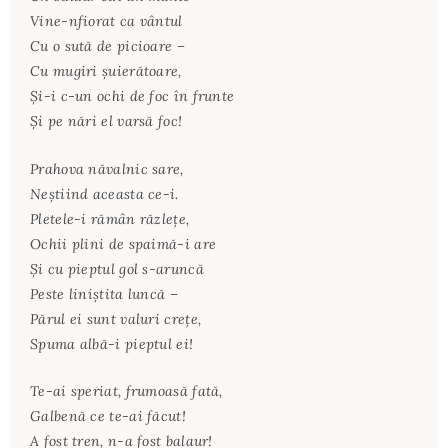
Vine-nfiorat ca vântul
Cu o sută de picioare –
Cu mugiri şuierătoare,
Şi-i c-un ochi de foc în frunte
Şi pe nări el varsă foc!
Prahova năvalnic sare,
Neştiind aceasta ce-i.
Pletele-i rămân răzleţe,
Ochii plini de spaimă-i are
Şi cu pieptul gol s-aruncă
Peste liniştita luncă –
Părul ei sunt valuri creţe,
Spuma albă-i pieptul ei!
Te-ai speriat, frumoasă fată,
Galbenă ce te-ai făcut!
A fost tren, n-a fost balaur!