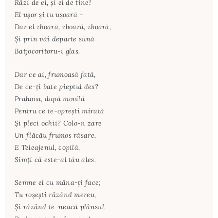
Râzi de el, şi el de tine!
El uşor şi tu uşoară –
Dar el zboară, zboară, zboară,
Şi prin văi departe sună
Batjocoritoru-i glas.
Dar ce ai, frumoasă fată,
De ce-ţi bate pieptul des?
Prahova, după movilă
Pentru ce te-opreşti mirată
Şi pleci ochii? Colo-n zare
Un flăcău frumos răsare,
E Teleajenul, copilă,
Simţi că este-al tău ales.
Semne el cu mâna-ţi face;
Tu roşeşti râzând mereu,
Şi râzând te-neacă plânsul.