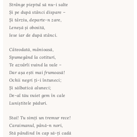
Strânge pieptul să nu-i salte
Şi pe după stânci dispare –
Şi târziu, departe-n zare,
Leneşă şi obosită,
Iese iar de după stânci.
Câteodată, mânioasă,
Spumegând la cotituri,
Te azvârli vuind la vale –
Dar aşa eşti mai frumoasă!
Ochii negri ţi-i întuneci;
Şi sălbatică aluneci;
De-al tău vuiet gem în cale
Luniştitele păduri.
Stai! Tu simţi un tremur rece!
Caraimanul, până-n nori,
Stă pândind în cap să-ţi cadă