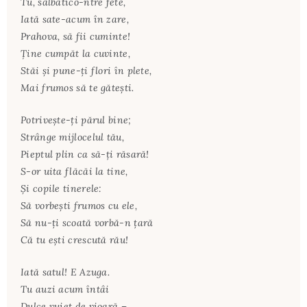
Tu, sălbatico-ntre fete,
Iată sate-acum în zare,
Prahova, să fii cuminte!
Ţine cumpăt la cuvinte,
Stăi şi pune-ţi flori în plete,
Mai frumos să te găteşti.
Potriveşte-ţi părul bine;
Strânge mijlocelul tău,
Pieptul plin ca să-ţi răsară!
S-or uita flăcăi la tine,
Şi copile tinerele:
Să vorbeşti frumos cu ele,
Să nu-ţi scoată vorbă-n ţară
Că tu eşti crescută rău!
Iată satul! E Azuga.
Tu auzi acum întâi
Dulce vuiet de vioară –