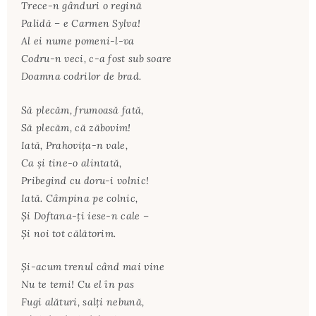
Trece-n gânduri o regină
Palidă – e Carmen Sylva!
Al ei nume pomeni-l-va
Codru-n veci, c-a fost sub soare
Doamna codrilor de brad.
Să plecăm, frumoasă fată,
Să plecăm, că zăbovim!
Iată, Prahoviţa-n vale,
Ca şi tine-o alintată,
Pribegind cu doru-i volnic!
Iată. Câmpina pe colnic,
Şi Doftana-ţi iese-n cale –
Şi noi tot călătorim.
Şi-acum trenul când mai vine
Nu te temi! Cu el în pas
Fugi alături, salţi nebună,