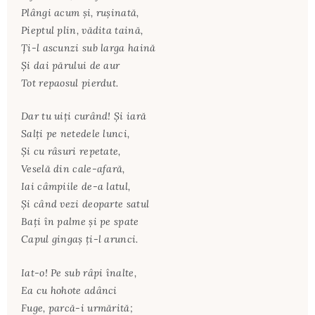
Plângi acum şi, ruşinată,
Pieptul plin, vădita taină,
Ţi-l ascunzi sub larga haină
Şi dai părului de aur
Tot repaosul pierdut.
Dar tu uiţi curând! Şi iară
Salţi pe netedele lunci,
Şi cu râsuri repetate,
Veselă din cale-afară,
Iai câmpiile de-a latul,
Şi când vezi deoparte satul
Baţi în palme şi pe spate
Capul gingaş ţi-l arunci.
Iat-o! Pe sub râpi înalte,
Ea cu hohote adânci
Fuge, parcă-i urmărită;