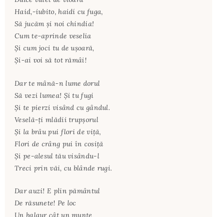
Haid,-iubito, haidí cu fuga,
Să jucăm şi noi chindia!
Cum te-aprinde veselia
Şi cum joci tu de uşoară,
Şi-ai voi să tot rămâi!
Dar te mână-n lume dorul
Să vezi lumea! Şi tu fugi
Şi te pierzi visând cu gândul.
Veselă-ţi mlădii trupşorul
Şi la brâu pui flori de viţă,
Flori de crâng pui în cosiţă
Şi pe-alesul tău visându-l
Treci prin văi, cu blânde rugi.
Dar auzi! E plin pământul
De răsunete! Pe loc
Un balaur cât un munte