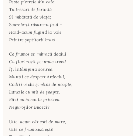
Peste pietrele din cale!
Tu tresari de fericită
Şi-mbătată de viaţă;
Soarele-ţi răsare-n faţă –
Haid-acum fugind la vale
Printre şoptitorii brazi.
Ce frumos se-mbracă dealul
Cu flori roşii pe-unde treci!
Îţi întâmpină sosirea
Munţii ce despart Ardealul,
Codrii vechi şi plini de noapte,
Luncile cu mii de şoapte.
Râzi cu hohot la privirea
Neguroşilor Buceci?
Uite-acum cât eşti de mare,
Uite ce frumoasă eşti!