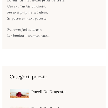
Dormi? Şi nici n-am prins de veste!
Uşa s-a închis cu cheia,
Focu-şi pâlpâie scânteia,
Şi povestea nu-i poveste:
Eu eram fetiţa-aceea,
Iar bunica – nu mai este…
Categorii poezii:
Poezii De Dragoste