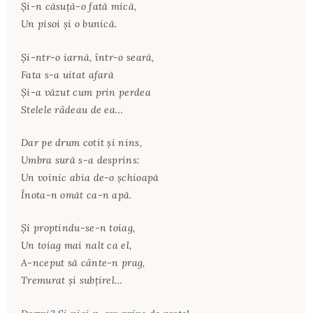
Şi-n căsuţă-o fată mică,
Un pisoi şi o bunică.
Şi-ntr-o iarnă, într-o seară,
Fata s-a uitat afară
Şi-a văzut cum prin perdea
Stelele râdeau de ea…
Dar pe drum cotit şi nins,
Umbra sură s-a desprins:
Un voinic abia de-o şchioapă
Înota-n omăt ca-n apă.
Şi proptindu-se-n toiag,
Un toiag mai nalt ca el,
A-nceput să cânte-n prag,
Tremurat şi subţirel…