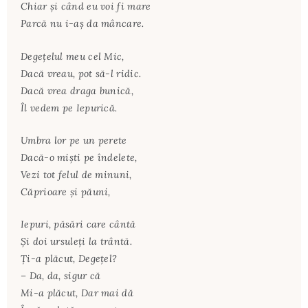
Chiar şi când eu voi fi mare
Parcă nu i-aş da mâncare.
Degeţelul meu cel Mic,
Dacă vreau, pot să-l ridic.
Dacă vrea draga bunică,
Îl vedem pe Iepurică.
Umbra lor pe un perete
Dacă-o mişti pe îndelete,
Vezi tot felul de minuni,
Căprioare şi păuni,
Iepuri, păsări care cântă
Şi doi ursuleţi la trântă.
Ţi-a plăcut, Degeţel?
– Da, da, sigur că
Mi-a plăcut, Dar mai dă