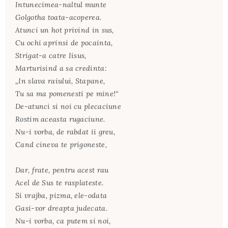
Intunecimea-naltul munte
Golgotha toata-acoperea.
Atunci un hot privind in sus,
Cu ochi aprinsi de pocainta,
Strigat-a catre Iisus,
Marturisind a sa credinta:
„In slava raiului, Stapane,
Tu sa ma pomenesti pe mine!“
De-atunci si noi cu plecaciune
Rostim aceasta rugaciune.
Nu-i vorba, de rabdat ii greu,
Cand cineva te prigoneste,
Dar, frate, pentru acest rau
Acel de Sus te rasplateste.
Si vrajba, pizma, ele-odata
Gasi-vor dreapta judecata.
Nu-i vorba, ca putem si noi,