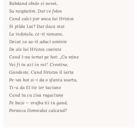
Rabdand obide si nevoi,
Sa rasplatim. Dar ce folos
Cand calci por unca lui Hristos
Si pilda Lui? Dar daca stai
La indoiala, ce-ti ramane,
Decat ca sa-ti aduci aminte
De ale lui Hristos cuvinte
Cand l-au iertat pe hot: „Cu mine
Vei fi tu azi in rai“. Crestine,
Gandeste. Cand Hristos il iarta
Pe-un hot si-i da o sfanta soarta,
Ti-a da El tie ier taciune
Cand tu cu zisa rugaciune
Pe buze — vrajba tii in gand,
Porunca Domnului calcand?