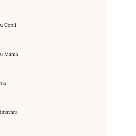
ru Copii
tru Mama
rna
rimavara