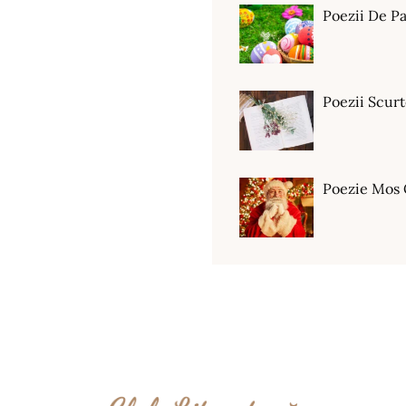
Poezii De Pa
Poezii Scur
Poezie Mos 