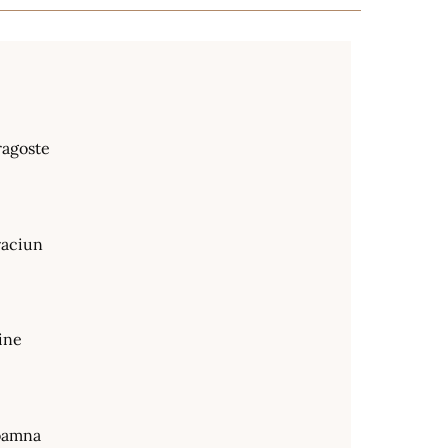
ragoste
raciun
ine
oamna