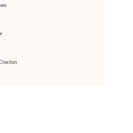
ste
te
Craciun