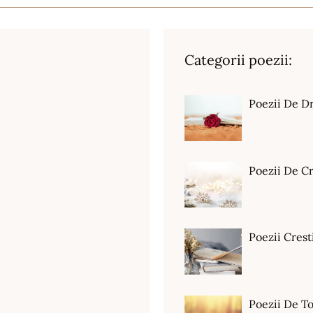
Categorii poezii:
Poezii De D
Poezii De C
Poezii Crest
Poezii De T