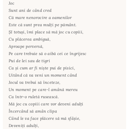
Joc
Sunt ani de când cred
Că mare nenorocire a oamenilor
Este că sunt prea mulți pe pământ.
ȘI totuși, îmi place să mă joc cu copiii,
Cu plăcerea ambiguă,
Aproape perversă,
Pe care trebuie să o aibă cei ce îngrijesc
Pui de lei sau de tigri
Ca și cum ar fi niște pui de pisici,
Uitând că va veni un moment când
Jocul va trebui să înceteze,
Un moment pe care-l amână mereu
Ca într-o ruletă rusească.
Mă joc cu copiii care vor deveni adulți
Încercând să amân clipa
Când le va face plăcere să mă sfâșie,
Deveniți adulți,