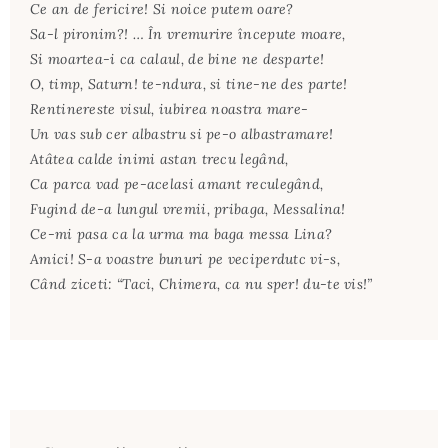
Ce an de fericire! Si noice putem oare?
Sa-l pironim?! … În vremurire începute moare,
Si moartea-i ca calaul, de bine ne desparte!
O, timp, Saturn! te-ndura, si tine-ne des parte!
Rentinereste visul, iubirea noastra mare-
Un vas sub cer albastru si pe-o albastramare!
Atâtea calde inimi astan trecu legând,
Ca parca vad pe-acelasi amant reculegând,
Fugind de-a lungul vremii, pribaga, Messalina!
Ce-mi pasa ca la urma ma baga messa Lina?
Amici! S-a voastre bunuri pe veciperdutc vi-s,
Când ziceti: “Taci, Chimera, ca nu sper! du-te vis!”