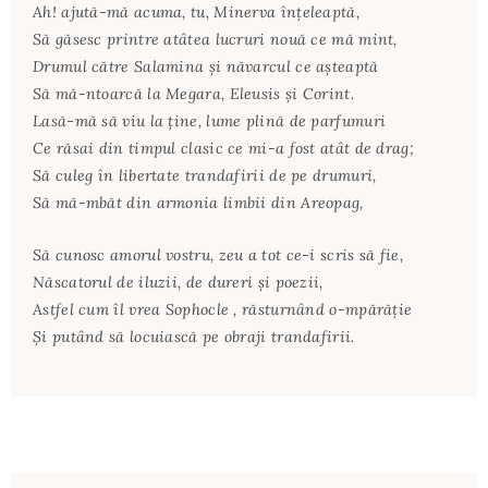
Ah! ajută-mă acuma, tu, Minerva înțeleaptă,
Să găsesc printre atâtea lucruri nouă ce mă mint,
Drumul către Salamina și năvarcul ce așteaptă
Să mă-ntoarcă la Megara, Eleusis și Corint.
Lasă-mă să viu la ține, lume plină de parfumuri
Ce răsai din timpul clasic ce mi-a fost atât de drag;
Să culeg în libertate trandafirii de pe drumuri,
Să mă-mbăt din armonia limbii din Areopag,
Să cunosc amorul vostru, zeu a tot ce-i scris să fie,
Născatorul de iluzii, de dureri și poezii,
Astfel cum îl vrea Sophocle , răsturnând o-mpărăție
Și putând să locuiască pe obraji trandafirii.