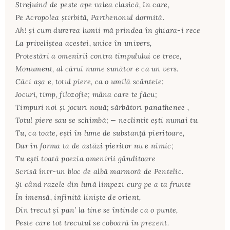
Strejuind de peste ape valea clasică, în care,
Pe Acropolea știrbită, Parthenonul dormită.
Ah! și cum durerea lumii mă prindea în ghiara-i rece
La priveliștea acestei, unice în univers,
Protestări a omenirii contra timpulului ce trece,
Monument, al cărui nume sunător e ca un vers.
Căci așa e, totul piere, ca o umilă scânteie:
Jocuri, timp, filozofie; mâna care te făcu;
Timpuri noi și jocuri nouă; sărbători panathenee ,
Totul piere sau se schimbă; — neclintit ești numai tu.
Tu, ca toate, ești în lume de substanță pieritoare,
Dar în forma ta de astăzi pieritor nu e nimic;
Tu ești toată poezia omenirii gânditoare
Scrisă într-un bloc de albă marmoră de Pentelic.
Și când razele din lună limpezi curg pe a ta frunte
În imensă, infinită liniște de orient,
Din trecut și pan’ la tine se întinde ca o punte,
Peste care tot trecutul se coboară în prezent.