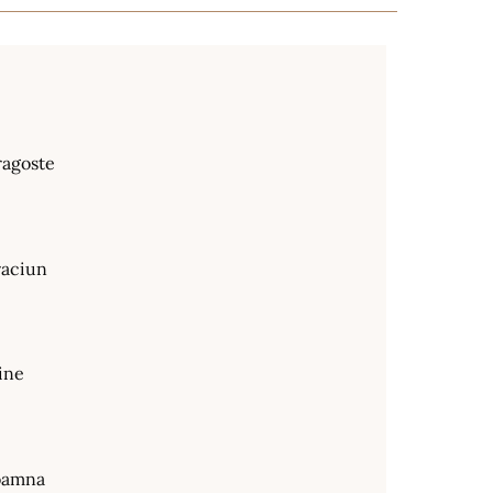
ragoste
raciun
ine
oamna