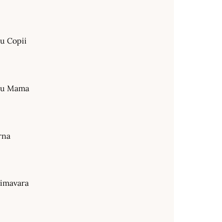
ru Copii
tru Mama
rna
rimavara