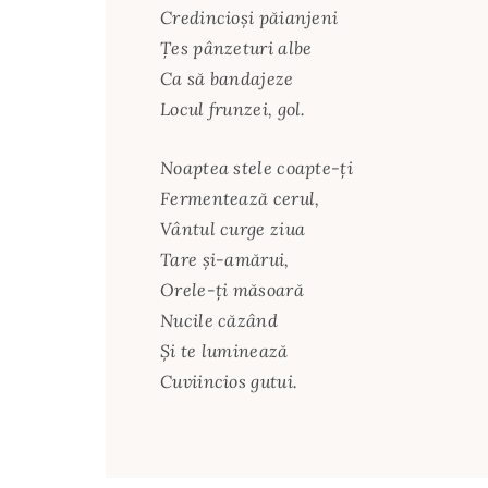
Credincioşi păianjeni
Ţes pânzeturi albe
Ca să bandajeze
Locul frunzei, gol.
Noaptea stele coapte-ţi
Fermentează cerul,
Vântul curge ziua
Tare şi-amărui,
Orele-ţi măsoară
Nucile căzând
Şi te luminează
Cuviincios gutui.