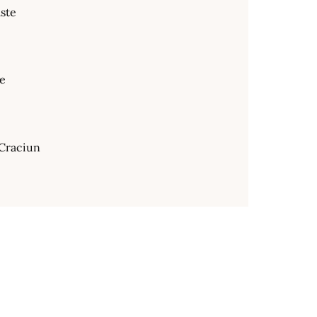
ste
te
Craciun