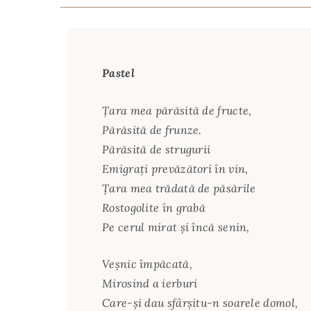
Pastel
Ţara mea părăsită de fructe,
Părăsită de frunze.
Părăsită de strugurii
Emigraţi prevăzători în vin,
Ţara mea trădată de păsările
Rostogolite în grabă
Pe cerul mirat şi încă senin,
Veşnic împăcată,
Mirosind a ierburi
Care-şi dau sfârşitu-n soarele domol,