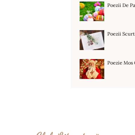
Poezii De Pa
Poezii Scur
Poezie Mos 