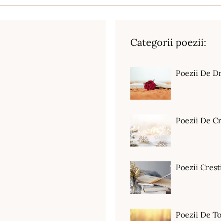
Categorii poezii:
Poezii De D
Poezii De C
Poezii Crest
Poezii De T