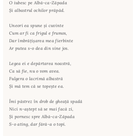
O iubesc pe Albă-ca-Zăpada
Şi albastrul ochilor prăpăd.
Uneori ea spune şi cuvinte
Cum ar fi ca frigul e frumos,
Dar îmbrăţişarea mea fierbinte
Ar putea s-o dea din sine jos.
Legea ei e depărtarea noastră,
Ca să fie, nu o vom avea.
Fulgera o lacrimă albastră
Şi mă tem că se topeşte ea.
Îmi păstrez în drob de gheaţă spadă
Nici n-aştept să se mai facă zi,
Şi pornesc spre Albă-ca-Zăpada
S-o ating, dar fără-a o topi.