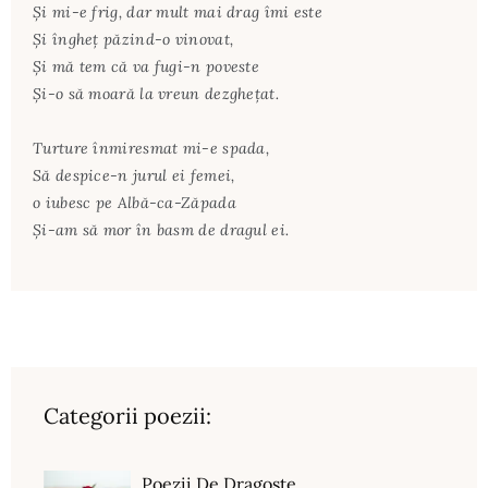
Şi mi-e frig, dar mult mai drag îmi este
Şi îngheţ păzind-o vinovat,
Şi mă tem că va fugi-n poveste
Şi-o să moară la vreun dezgheţat.
Turture înmiresmat mi-e spada,
Să despice-n jurul ei femei,
o iubesc pe Albă-ca-Zăpada
Şi-am să mor în basm de dragul ei.
Categorii poezii:
Poezii De Dragoste