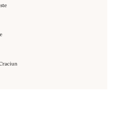
ste
te
Craciun