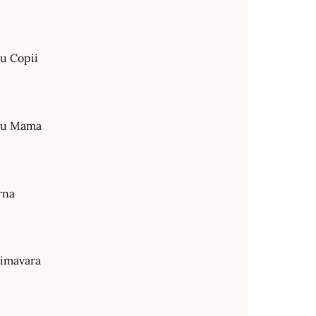
ru Copii
tru Mama
rna
rimavara