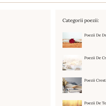
Categorii poezii:
Poezii De D
Poezii De C
Poezii Crest
Poezii De T