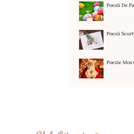
Poezii De Pa
Poezii Scur
Poezie Mos 