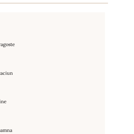
ragoste
raciun
ine
oamna