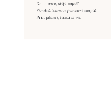
De ce oare, ştiţi, copii?
Fiindcă toamna frunza-i coaptă
Prin păduri, livezi şi vii.