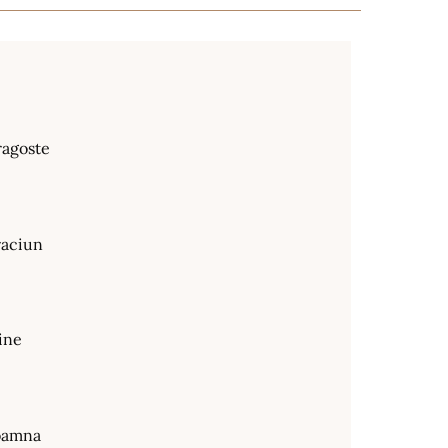
ragoste
raciun
ine
oamna