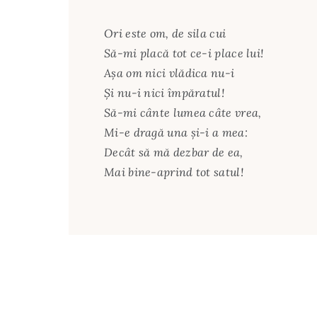
Ori este om, de sila cui
Să-mi placă tot ce-i place lui!
Aşa om nici vlădica nu-i
Şi nu-i nici împăratul!
Să-mi cânte lumea câte vrea,
Mi-e dragă una şi-i a mea:
Decât să mă dezbar de ea,
Mai bine-aprind tot satul!