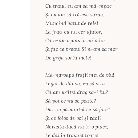
Cu traiul eu am să mă-mpac
Şi eu am să trăiesc sărac,
Muncind bătut de rele!
La fraţi eu nu cer ajutor,
Că n-am ajuns la mila lor
Şi fac ce vreau! Şi n-am să mor
De grija sorţii mele!
Mă-ngroapă fraţii mei de viu!
Legat de dânsa, eu să ştiu
Că am urâtei drag să-i fiu?
Să pot ce nu se poate?
Dar cu pământul ce să faci?
Şi ce folos de boi şi vaci?
Nevasta dacă nu ţi-o placi,
Le dai în trăsnet toate!