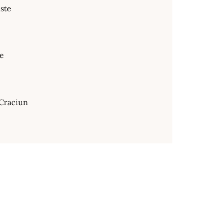
ste
te
Craciun