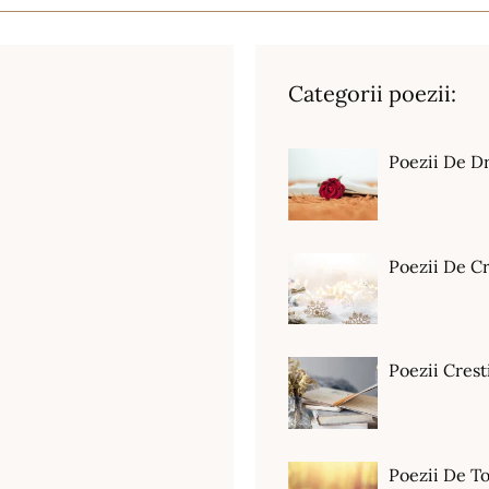
Categorii poezii:
Poezii De D
Poezii De C
Poezii Crest
Poezii De T