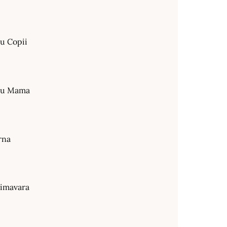
ru Copii
tru Mama
rna
rimavara