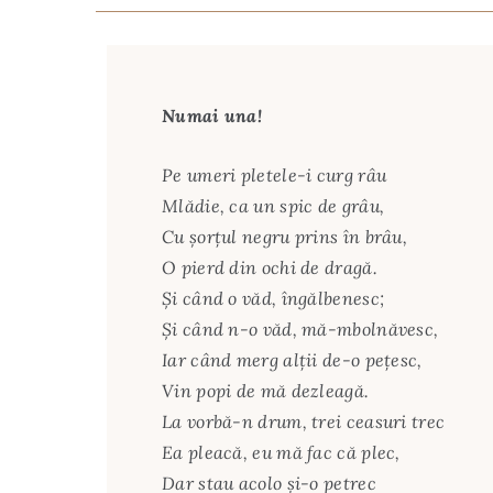
Numai una!
Pe umeri pletele-i curg râu
Mlădie, ca un spic de grâu,
Cu şorţul negru prins în brâu,
O pierd din ochi de dragă.
Şi când o văd, îngălbenesc;
Şi când n-o văd, mă-mbolnăvesc,
Iar când merg alţii de-o peţesc,
Vin popi de mă dezleagă.
La vorbă-n drum, trei ceasuri trec
Ea pleacă, eu mă fac că plec,
Dar stau acolo şi-o petrec