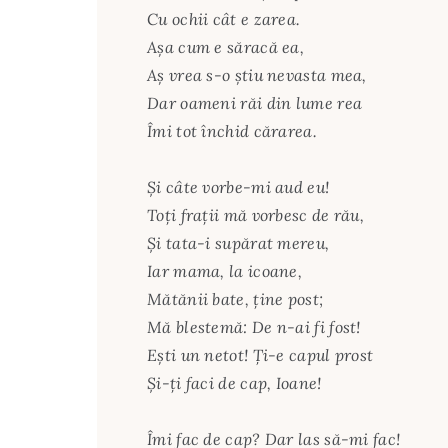
Cu ochii cât e zarea.
Aşa cum e săracă ea,
Aş vrea s-o ştiu nevasta mea,
Dar oameni răi din lume rea
Îmi tot închid cărarea.
Şi câte vorbe-mi aud eu!
Toţi fraţii mă vorbesc de rău,
Şi tata-i supărat mereu,
Iar mama, la icoane,
Mătănii bate, ţine post;
Mă blestemă: De n-ai fi fost!
Eşti un netot! Ţi-e capul prost
Şi-ţi faci de cap, Ioane!
Îmi fac de cap? Dar las să-mi fac!