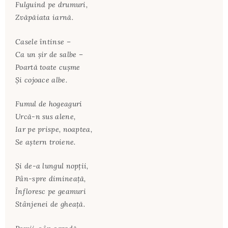
Fulguind pe drumuri,
Zvăpăiata iarnă.
Casele întinse –
Ca un şir de salbe –
Poartă toate cuşme
Şi cojoace albe.
Fumul de hogeaguri
Urcă-n sus alene,
Iar pe prispe, noaptea,
Se aştern troiene.
Şi de-a lungul nopţii,
Pân-spre dimineaţă,
Înfloresc pe geamuri
Stânjenei de gheaţă.