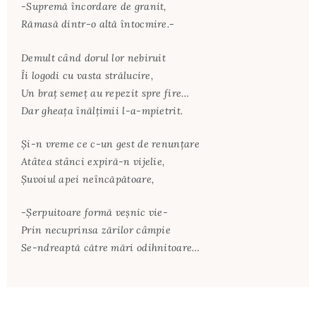
-Supremă încordare de granit,
Rămasă dintr-o altă întocmire.-
Demult când dorul lor nebiruit
Îi logodi cu vasta strălucire,
Un braț semeț au repezit spre fire…
Dar gheața înălțimii l-a-mpietrit.
Și-n vreme ce c-un gest de renunțare
Atâtea stânci expiră-n vijelie,
Șuvoiul apei neîncăpătoare,
-Șerpuitoare formă veșnic vie-
Prin necuprinsa zărilor câmpie
Se-ndreaptă către mări odihnitoare…