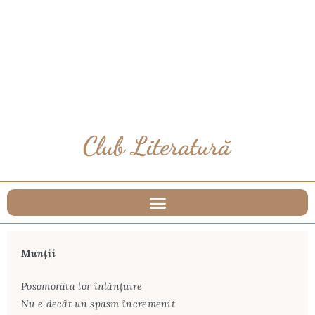
Munții
Posomorâta lor înlănțuire
Nu e decât un spasm încremenit