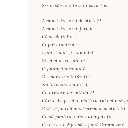
Şi-au să-i cânte şi la parastas…
A murit dresorul de sticleţi!…
A murit dresorul, fericit –
Că sticleţii lui –
Copiii nimănui –
L-au stimat şi l-au iubit…
Şi că el a scos din ei
O falangă minunată
De maeştri cântăreţi –
Nu ţârcovnici mititei,
Ca dresorii de-altădată!…
Căci e drept că-n viaţă lucrul cel mai g
E să-şi piardă omul vremea cu sticleţii,
Ca să pună la curent analfabeţii
Cu ce-a neglijat să-i pună Dumnezeu!…