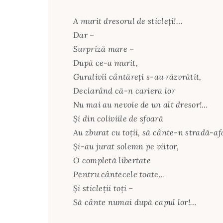
A murit dresorul de sticleţi!…
Dar –
Surpriză mare –
După ce-a murit,
Guralivii cântăreţi s-au răzvrătit,
Declarând că-n cariera lor
Nu mai au nevoie de un alt dresor!…
Şi din coliviile de sfoară
Au zburat cu toţii, să cânte-n stradă-a
Şi-au jurat solemn pe viitor,
O completă libertate
Pentru cântecele toate…
Şi sticleţii toţi –
Să cânte numai după capul lor!…