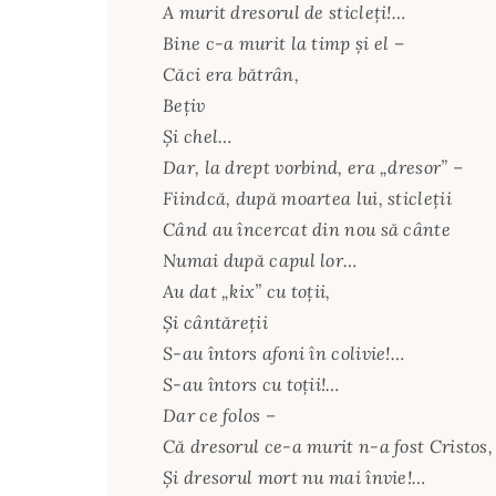
A murit dresorul de sticleţi!…
Bine c-a murit la timp şi el –
Căci era bătrân,
Beţiv
Şi chel…
Dar, la drept vorbind, era „dresor” –
Fiindcă, după moartea lui, sticleţii
Când au încercat din nou să cânte
Numai după capul lor…
Au dat „kix” cu toţii,
Şi cântăreţii
S-au întors afoni în colivie!…
S-au întors cu toţii!…
Dar ce folos –
Că dresorul ce-a murit n-a fost Cristos,
Şi dresorul mort nu mai învie!…