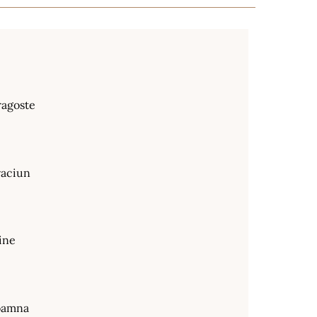
ragoste
raciun
ine
oamna