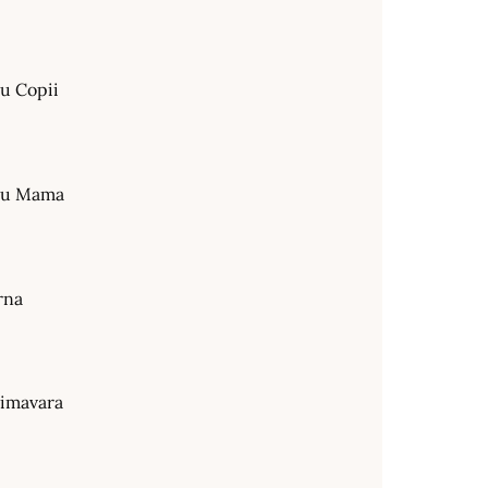
ru Copii
tru Mama
rna
rimavara