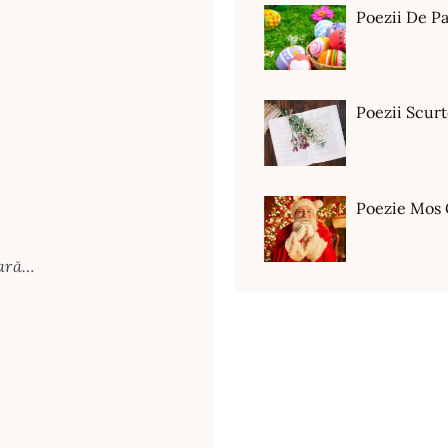
Poezii De Pa
Poezii Scur
Poezie Mos 
fară…