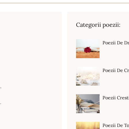
Categorii poezii:
Poezii De D
Poezii De C
,
,
Poezii Crest
…
Poezii De T