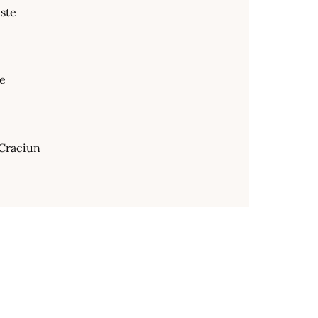
ste
te
Craciun