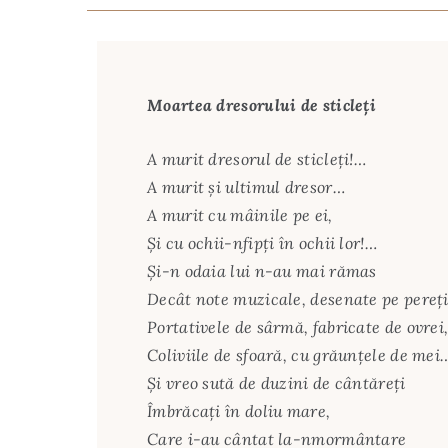
Moartea dresorului de sticleţi
A murit dresorul de sticleţi!…
A murit şi ultimul dresor…
A murit cu mâinile pe ei,
Şi cu ochii-nfipţi în ochii lor!…
Şi-n odaia lui n-au mai rămas
Decât note muzicale, desenate pe pereţi
Portativele de sârmă, fabricate de ovrei
Coliviile de sfoară, cu grăunţele de mei
Şi vreo sută de duzini de cântăreţi
Îmbrăcaţi în doliu mare,
Care i-au cântat la-nmormântare