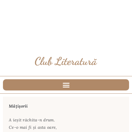
Mâțișorii
A ieşit răchita-n drum.
Ce-o mai fi şi asta oare,