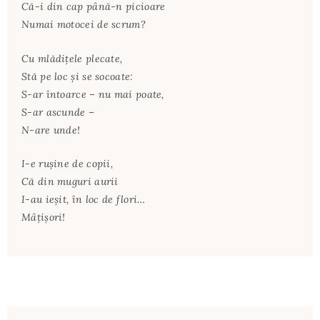
Că-i din cap până-n picioare
Numai motocei de scrum?
Cu mlădiţele plecate,
Stă pe loc şi se socoate:
S-ar întoarce – nu mai poate,
S-ar ascunde –
N-are unde!
I-e ruşine de copii,
Că din muguri aurii
I-au ieşit, în loc de flori…
Mâţişori!