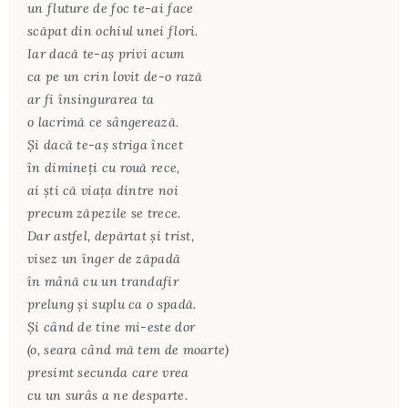
un fluture de foc te-ai face
scăpat din ochiul unei flori.
Iar dacă te-aş privi acum
ca pe un crin lovit de-o rază
ar fi însingurarea ta
o lacrimă ce sângerează.
Şi dacă te-aş striga încet
în dimineţi cu rouă rece,
ai şti că viaţa dintre noi
precum zăpezile se trece.
Dar astfel, depărtat şi trist,
visez un înger de zăpadă
în mână cu un trandafir
prelung şi suplu ca o spadă.
Şi când de tine mi-este dor
(o, seara când mă tem de moarte)
presimt secunda care vrea
cu un surâs a ne desparte.