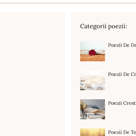
Categorii poezii:
Poezii De D
Poezii De C
Poezii Crest
Poezii De T