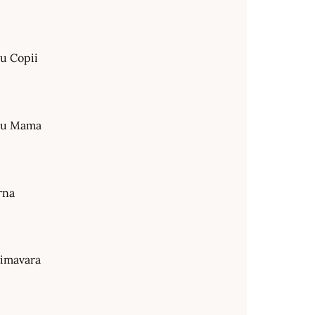
ru Copii
tru Mama
rna
rimavara