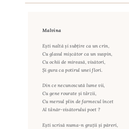
Malvina
Ești naltă și subțire ca un crin,
Cu glasul mișcător ca un suspin,
Cu ochii de mireasă, visători,
Și gura ca potirul unei flori.
Din ce necunoscută lume vii,
Cu gene rourate și târzii,
Cu mersul plin de farmecul încet
Al tânăr-visătorului poet ?
Ești scrisă numa-n grații și păreri,