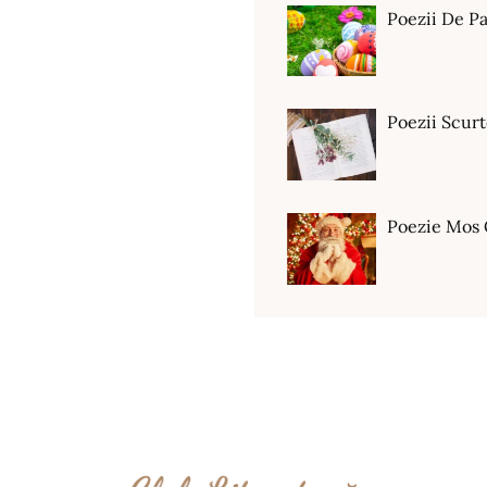
Poezii De Pa
Poezii Scur
Poezie Mos 