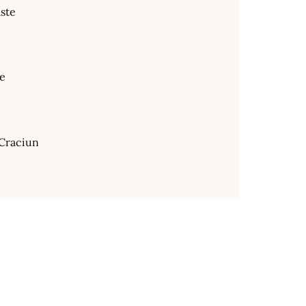
ste
te
Craciun