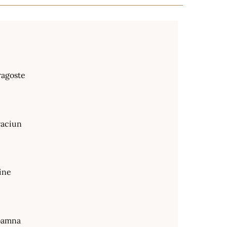
ragoste
raciun
ine
oamna