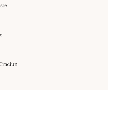
ste
te
Craciun