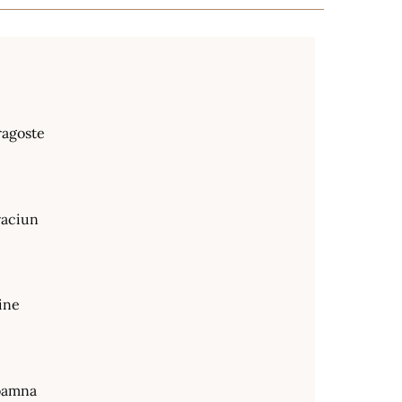
ragoste
raciun
ine
oamna