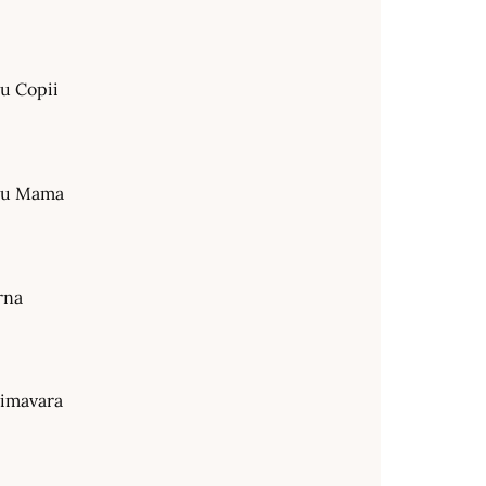
ru Copii
tru Mama
rna
rimavara