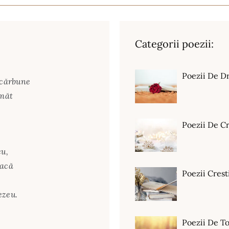
Categorii poezii:
Poezii De D
 cărbune
omăt
Poezii De C
eu,
oacă
Poezii Crest
ezeu.
Poezii De T