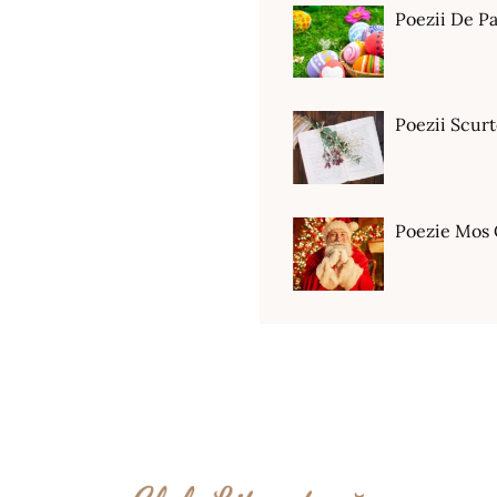
Poezii De Pa
Poezii Scur
Poezie Mos 