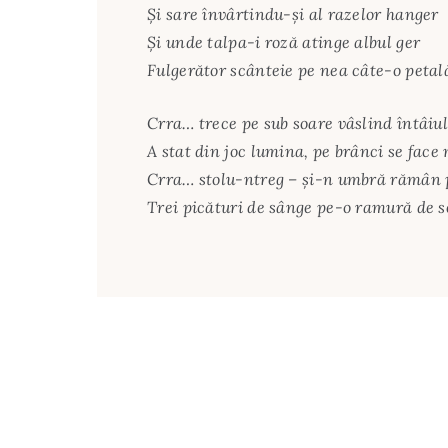
Și sare învârtindu-și al razelor hanger
Și unde talpa-i roză atinge albul ger
Fulgerător scânteie pe nea câte-o petal
Crra… trece pe sub soare vâslind întâiul
A stat din joc lumina, pe brânci se face
Crra… stolu-ntreg – și-n umbră rămân p
Trei picături de sânge pe-o ramură de s