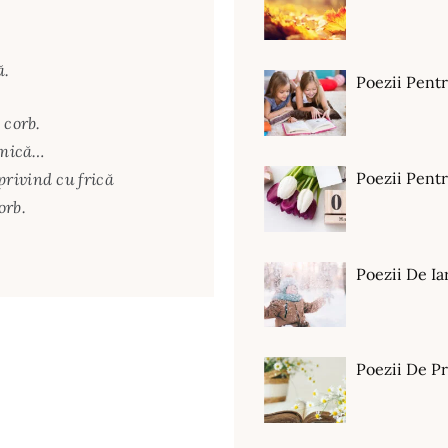
ă.
Poezii Pent
 corb.
 mică…
Poezii Pen
rivind cu frică
orb.
Poezii De Ia
Poezii De P