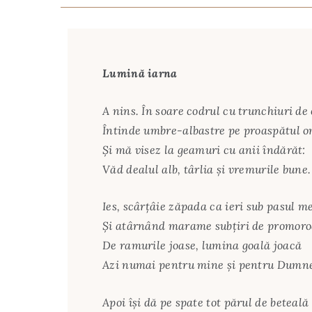
Lumină iarna
A nins. În soare codrul cu trunchiuri de
Întinde umbre-albastre pe proaspătul 
Și mă visez la geamuri cu anii îndărăt:
Văd dealul alb, târlia și vremurile bune.
Ies, scârțâie zăpada ca ieri sub pasul m
Și atârnând marame subțiri de promor
De ramurile joase, lumina goală joacă
Azi numai pentru mine și pentru Dumn
Apoi își dă pe spate tot părul de beteală