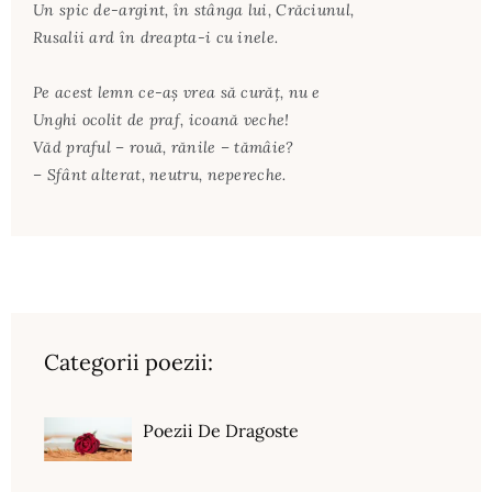
Un spic de-argint, în stânga lui, Crăciunul,
Rusalii ard în dreapta-i cu inele.
Pe acest lemn ce-aş vrea să curăţ, nu e
Unghi ocolit de praf, icoană veche!
Văd praful – rouă, rănile – tămâie?
– Sfânt alterat, neutru, nepereche.
Categorii poezii:
Poezii De Dragoste