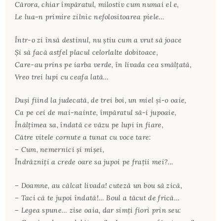
Cărora, chiar împăratul, milostiv cum numai el e,
Le lua-n primire zilnic nefolositoarea piele…
Într-o zi însă destinul, nu ştiu cum a vrut să joace
Şi să facă astfel placul celorlalte dobitoace,
Care-au prins pe iarba verde, în livada cea smălţată,
Vreo trei lupi cu ceafa lată…
Duşi fiind la judecată, de trei boi, un miel şi-o oaie,
Ca pe cei de mai-nainte, împăratul să-i jupoaie,
Înălţimea sa, îndată ce văzu pe lupi in fiare,
Către vitele cornute a tunat cu voce tare:
– Cum, nemernici şi mişei,
Îndrăzniţi a crede oare sa jupoi pe fraţii mei?…
– Doamne, au călcat livada! cuteză un bou să zică,
– Taci că te jupoi îndată!… Boul a tăcut de frică…
– Legea spune… zise oaia, dar simţi fiori prin seu: