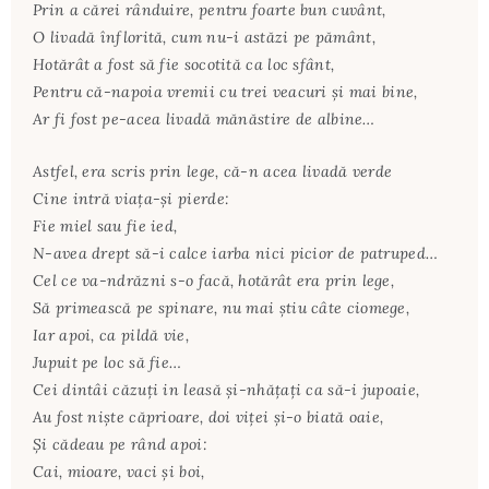
Prin a cărei rânduire, pentru foarte bun cuvânt,
O livadă înflorită, cum nu-i astăzi pe pământ,
Hotărât a fost să fie socotită ca loc sfânt,
Pentru că-napoia vremii cu trei veacuri şi mai bine,
Ar fi fost pe-acea livadă mănăstire de albine…
Astfel, era scris prin lege, că-n acea livadă verde
Cine intră viaţa-şi pierde:
Fie miel sau fie ied,
N-avea drept să-i calce iarba nici picior de patruped…
Cel ce va-ndrăzni s-o facă, hotărât era prin lege,
Să primească pe spinare, nu mai ştiu câte ciomege,
Iar apoi, ca pildă vie,
Jupuit pe loc să fie…
Cei dintâi căzuţi in leasă şi-nhăţaţi ca să-i jupoaie,
Au fost nişte căprioare, doi viţei şi-o biată oaie,
Şi cădeau pe rând apoi:
Cai, mioare, vaci şi boi,