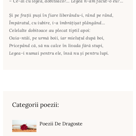
– Ce-ai cu legea, dobitoaco?… Legea n-am făcut-o eu?…
Şi pe fraţii puşi în fiare liberându-i, rând pe rând,
Împăratul, cu iubire, i-a îmbrăţişat plângând…
Celelalte dobitoace au plecat tiptil apoi:
Oaia-ntâi, pe urmă boii, iar mieluţul după boi,
Pricepând că, să nu calce în livada fără stupi,
Legea-i numai pentru ele, însă nu şi pentru lupi.
Categorii poezii:
Poezii De Dragoste