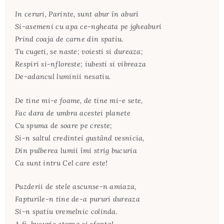
In ceruri, Parinte, sunt abur în aburi
Si-asemeni cu apa ce-ngheata pe jgheaburi
Prind coaja de carne din spatiu.
Tu cugeti, se naste; voiesti si dureaza;
Respiri si-nfloreste; iubesti si vibreaza
De-adancul luminii nesatiu.
De tine mi-e foame, de tine mi-e sete,
Fac dara de umbra acestei planete
Cu spuma de soare pe creste;
Si-n saltul credintei gustând vesnicia,
Din pulberea lumii îmi strig bucuria
Ca sunt intru Cel care este!
Puzderii de stele ascunse-n amiaza,
Fapturile-n tine de-a pururi dureaza
Si-n spatiu vremelnic colinda.