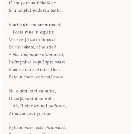
C-un parfum îmbătător
S-a umplut pădurea toată.
Florile din jur se-ntreabă:
– Poate vine-n ospeţie
Vreo zeiţă de la îngeri?
Să ne-mbete, cine ştie?
– Nu, răspunde-nfumurată,
Îndreptând capul spre soare,
Floarea care printre flori,
Este-n codru cea mai mare.
Nu e alta-aici ca mine,
O zeiţă sunt doar eu!
– Ah, îi zice atunci pădurea,
Ai miros urât şi greu.
Eşti tu mare, eşti ghimpoasă,