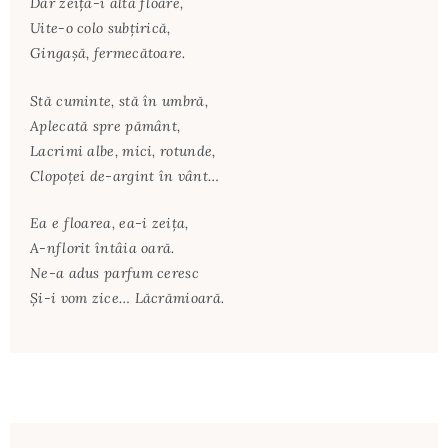
Dar zeiţă-i altă floare,
Uite-o colo subţirică,
Gingaşă, fermecătoare.
Stă cuminte, stă în umbră,
Aplecată spre pământ,
Lacrimi albe, mici, rotunde,
Clopoţei de-argint în vânt…
Ea e floarea, ea-i zeiţa,
A-nflorit întâia oară.
Ne-a adus parfum ceresc
Şi-i vom zice… Lăcrămioară.