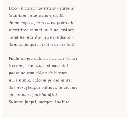
Dacă-n calea noastră sar şuvoaie
le sorbim cu sete neînfrântă,
de ne-mproaşcă roca cu pietroaie,
răzrătirea ei mai mult ne-avântă.
Totul ne-ntărâtă, nu ne-ndoaie –
Suntem jnepii şi trăim din trântă.
Poate înspre culmea cu mari focuri
trecem peste sânge şi morminte,
poate ne vom sfâşia de blocuri,
nu-i nimic, călcăm pe oseminte.
Sus ne-aşteaptă vulturii, în ciocuri
cu cununa spațiilor sfinte.
Suntem jnepii, mergem înainte.