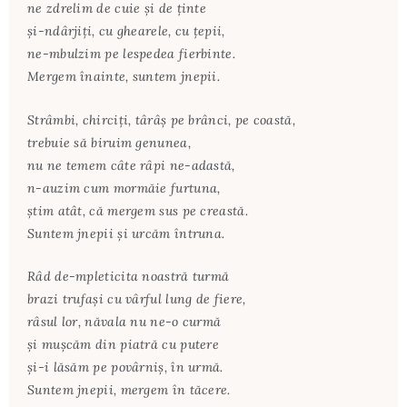
ne zdrelim de cuie şi de ținte
şi-ndârjiți, cu ghearele, cu țepii,
ne-mbulzim pe lespedea fierbinte.
Mergem înainte, suntem jnepii.
Strâmbi, chirciți, târâş pe brânci, pe coastă,
trebuie să biruim genunea,
nu ne temem câte râpi ne-adastă,
n-auzim cum mormăie furtuna,
ştim atât, că mergem sus pe creastă.
Suntem jnepii şi urcăm întruna.
Râd de-mpleticita noastră turmă
brazi trufaşi cu vârful lung de fiere,
râsul lor, năvala nu ne-o curmă
şi muşcăm din piatră cu putere
şi-i lăsăm pe povârniş, în urmă.
Suntem jnepii, mergem în tăcere.