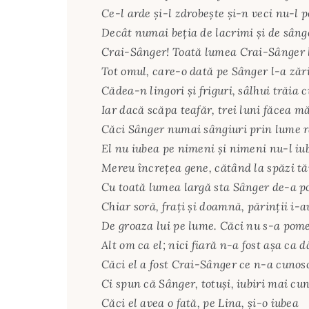
Ce-l arde şi-l zdrobeşte şi-n veci nu-l 
Decât numai beţia de lacrimi şi de sâng
Crai-Sânger! Toată lumea Crai-Sânger 
Tot omul, care-o dată pe Sânger l-a zări
Cădea-n lingori şi friguri, sâlhui trăia c
Iar dacă scăpa teafăr, trei luni făcea mă
Căci Sânger numai sângiuri prin lume 
El nu iubea pe nimeni şi nimeni nu-l iu
Mereu încreţea gene, cătând la spăzi tă
Cu toată lumea largă sta Sânger de-a po
Chiar soră, fraţi şi doamnă, părinţii i-a
De groaza lui pe lume. Căci nu s-a pom
Alt om ca el; nici fiară n-a fost aşa ca d
Căci el a fost Crai-Sânger ce n-a cunos
Ci spun că Sânger, totuşi, iubiri mai cu
Căci el avea o fată, pe Lina, şi-o iubea