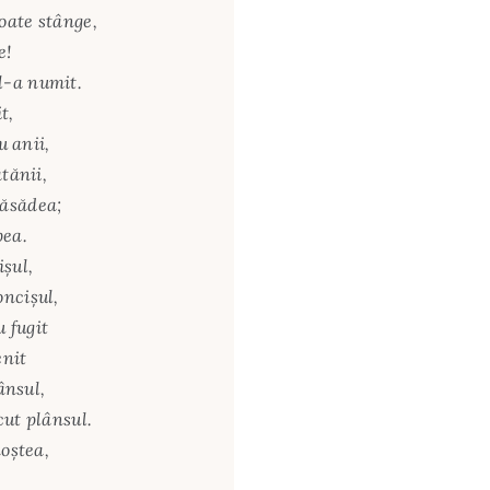
poate stânge,
e!
l-a numit.
t,
u anii,
tănii,
răsădea;
bea.
işul,
ncişul,
u fugit
enit
ânsul,
cut plânsul.
noştea,