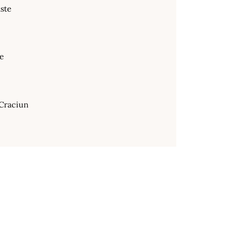
ste
te
Craciun