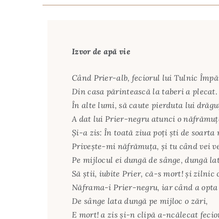
Izvor de apă vie
Când Prier-alb, feciorul lui Tulnic Împă
Din casa părintească la taberi a plecat.
În alte lumi, să caute pierduta lui drăgu
A dat lui Prier-negru atunci o năfrămu
Şi-a zis: În toată ziua poţi şti de soarta
Priveşte-mi năfrămuţa, şi tu când vei v
Pe mijlocul ei dungă de sânge, dungă la
Să ştii, iubite Prier, că-s mort! şi zilnic
Năframa-i Prier-negru, iar când a opta 
De sânge lata dungă pe mijloc o zări,
E mort! a zis şi-n clipă a-ncălecat fecio