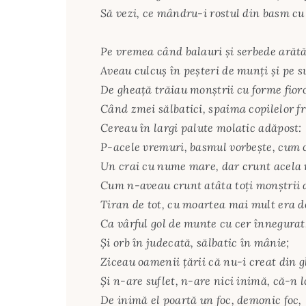
Să vezi, ce mândru-i rostul din basm cu
Pe vremea când balauri şi serbede arătă
Aveau culcuş în peşteri de munţi şi pe 
De gheaţă trăiau monştrii cu forme fior
Când zmei sălbatici, spaima copilelor f
Cereau în largi palute molatic adăpost:
P-acele vremuri, basmul vorbeşte, cum c
Un crai cu nume mare, dar crunt acela
Cum n-aveau crunt atâta toţi monştrii 
Tiran de tot, cu moartea mai mult era 
Ca vârful gol de munte cu cer înnegurat
Şi orb în judecată, sălbatic în mânie;
Ziceau oamenii ţării că nu-i creat din gl
Şi n-are suflet, n-are nici inimă, că-n l
De inimă el poartă un foc, demonic foc,