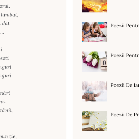
orul.
schimbat,
a dat
Poezii Pent
e…
e
i
Poezii Pen
eşti
inguri
nguri
,
Poezii De Ia
 nări
nii.
rânii,
Poezii De P
pun ţie,