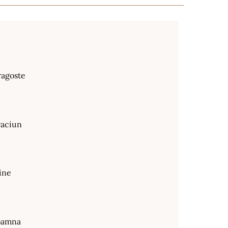
ragoste
raciun
ine
oamna