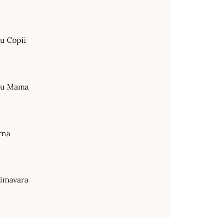
ru Copii
tru Mama
rna
rimavara