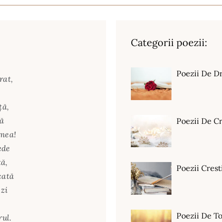
Categorii poezii:
Poezii De D
rat,
ţă,
ţă
Poezii De C
 mea!
ede
tă,
Poezii Crest
 cată
zi
Poezii De T
rul.