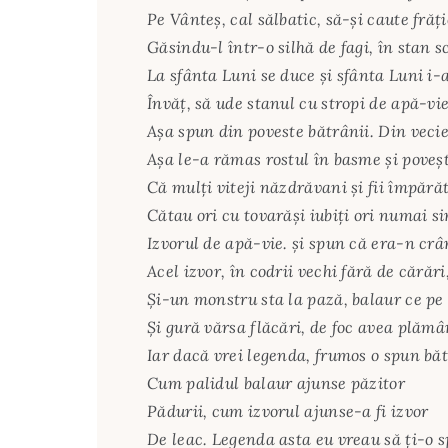
Pe Vânteş, cal sălbatic, să-şi caute frăţi
Găsindu-l într-o silhă de fagi, în stan 
La sfânta Luni se duce şi sfânta Luni i-
Învăţ, să ude stanul cu stropi de apă-vi
Aşa spun din poveste bătrânii. Din veci
Aşa le-a rămas rostul în basme şi poveşt
Că mulţi viteji năzdrăvani şi fii împărăt
Cătau ori cu tovarăşi iubiţi ori numai s
Izvorul de apă-vie. şi spun că era-n crâ
Acel izvor, în codrii vechi fără de cărări
Şi-un monstru sta la pază, balaur ce pe
Şi gură vărsa flăcări, de foc avea plămâ
Iar dacă vrei legenda, frumos o spun băt
Cum palidul balaur ajunse păzitor
Pădurii, cum izvorul ajunse-a fi izvor
De leac. Legenda asta eu vreau să ţi-o s