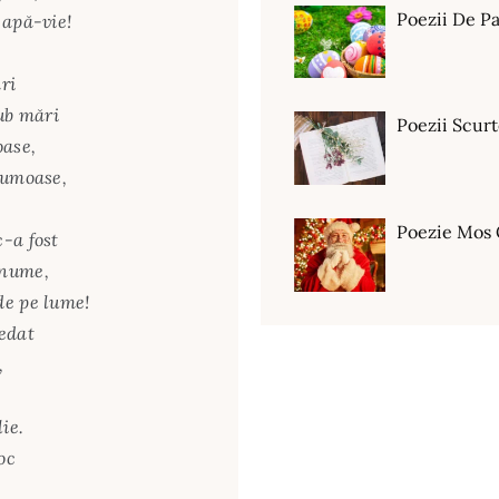
Poezii De Pa
 apă-vie!
ri
sub mări
Poezii Scur
oase,
rumoase,
Poezie Mos 
-a fost
 nume,
de pe lume!
dedat
,
ie.
oc