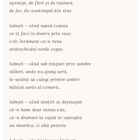
aproape, de flori şi de toamnă,
de foc, de-anotimpul din vine.
Iubeşti – când suavă icoana
ce-ţi faci în durere prin veac
o ţii înrămată ca-n rana
străvechiului verde copac.
Iubeşti – când sub timpuri prin sumbre
vâltori, unde nu ajung sorii,
te-avânţi să culegi printre umbre
bălaiul surâs al comorii.
Iubeşti – când simţiri se deşteaptă
că-n lume doar inima este,
că-n drumuri la capăt te-aşteaptă
nu moartea, ci altă poveste.