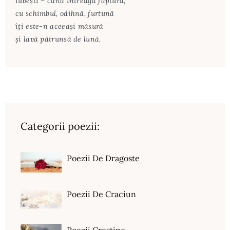
Iubeşti – când întreaga făptură,
cu schimbul, odihnă, furtună
îţi este-n aceeaşi măsură
şi lavă pătrunsă de lună.
Categorii poezii:
Poezii De Dragoste
Poezii De Craciun