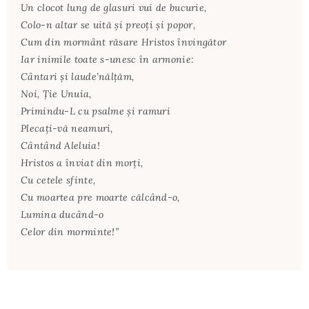
Un clocot lung de glasuri vui de bucurie,
Colo-n altar se uită și preoți și popor,
Cum din mormânt răsare Hristos învingător
Iar inimile toate s-unesc în armonie:
Cântari și laude’nălțăm,
Noi, Ție Unuia,
Primindu-L cu psalme și ramuri
Plecați-vă neamuri,
Cântând Aleluia!
Hristos a înviat din morți,
Cu cetele sfinte,
Cu moartea pre moarte călcând-o,
Lumina ducând-o
Celor din morminte!”