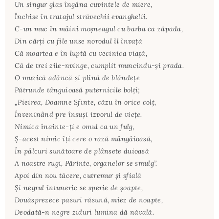
Un singur glas îngâna cuvintele de miere,
Închise în tratajul străvechii evanghelii.
C-un muc în mâini moșneagul cu barba ca zăpada,
Din cărți cu file unse norodul îl învață
Că moartea e în luptă cu vecinica viață,
Că de trei zile-nvinge, cumplit muncindu-și prada.
O muzică adâncă și plină de blândețe
Pătrunde tânguioasă puternicile bolți;
„Pieirea, Doamne Sfinte, căzu în orice colț,
Înveninând pre însuși izvorul de viețe.
Nimica înainte-ți e omul ca un fulg,
Ș-acest nimic îți cere o rază mângâioasă,
În pâlcuri sunătoare de plânsete duioasă
A noastre rugi, Părinte, organelor se smulg”.
Apoi din nou tăcere, cutremur și sfială
Și negrul întuneric se sperie de șoapte,
Douăsprezece pasuri răsună, miez de noapte,
Deodată-n negre ziduri lumina dă năvală.