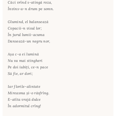
Căci vrînd s-atingă roza,
Învins-a-n drum pe somn.
Glumind, el balansează
Copacii-n visul lor;
În jurul lumii-acuma
Dansează-un negru nor,
Aşa c-a ei lumină
Nu va mai stingheri
Pe doi iubiţi, ce-n pace
Să fie, ar dori;
Iar florile-alintate
Mireasma şi-o răsfrîng.
E-atîta vrajă dulce
În adormitul crîng!