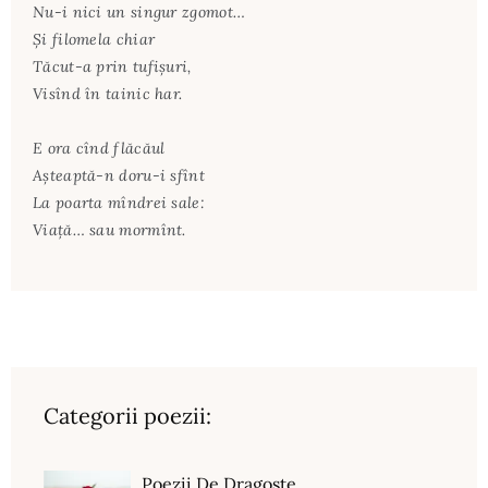
Nu-i nici un singur zgomot…
Şi filomela chiar
Tăcut-a prin tufişuri,
Visînd în tainic har.
E ora cînd flăcăul
Aşteaptă-n doru-i sfînt
La poarta mîndrei sale:
Viaţă… sau mormînt.
Categorii poezii:
Poezii De Dragoste