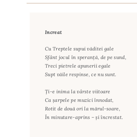
Increat
Cu Treptele supui văditei gale
Sfânt jocul în speranţă, de pe sund,
Treci pietrele apunerii egale
Supt văile respinse, ce nu sunt.
Ţi-e inima la vârste viitoare
Ca şarpele pe muzici înnodat,
Rotit de două ori la mărul-soare,
În minutare-aprins – şi încrestat.