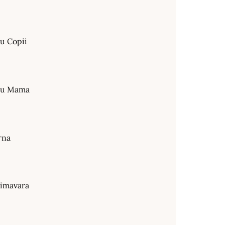
ru Copii
tru Mama
rna
rimavara