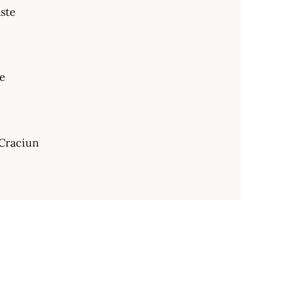
ste
te
Craciun