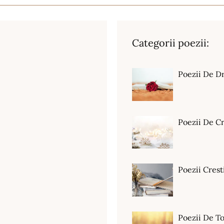
Categorii poezii:
Poezii De D
Poezii De C
Poezii Crest
Poezii De T