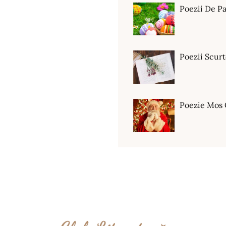
Poezii De Pa
Poezii Scur
Poezie Mos 