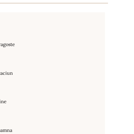
ragoste
raciun
ine
oamna