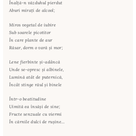
Înalţă-n văzduhul pierdut
Aburi miraţi de alcool;
Miros vegetal de iubire
Sub soarele picotitor
În care plante de aur
Răsar, dorm o vară şi mor;
Lene fierbinte şi-adâncă
Unde se-opresc şi albinele,
Lumină atât de puternică,
Încât stinge răul şi binele
Într-o beatitudine
Uimită ea însăşi de sine;
Fructe senzuale cu viermi
În cărnile dulci de ruşine…