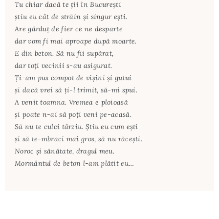
Tu chiar dacă te ţii în Bucureşti
ştiu eu cât de străin şi singur eşti.
Are gărduţ de fier ce ne desparte
dar vom fi mai aproape după moarte.
E din beton. Să nu fii supărat,
dar toţi vecinii s-au asigurat.
Ţi-am pus compot de vişini şi gutui
şi dacă vrei să ţi-l trimit, să-mi spui.
A venit toamna. Vremea e ploioasă
şi poate n-ai să poţi veni pe-acasă.
Să nu te culci târziu. Ştiu eu cum eşti
şi să te-mbraci mai gros, să nu răceşti.
Noroc şi sănătate, dragul meu.
Mormântul de beton l-am plătit eu…