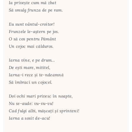
Ia priveşte cum mă zbat
Să smulg frunza de pe ram.
Eu sunt vântul-croitor!
Frunzele le-aştern pe jos.
O să cos pentru Pământ
Un cojoc mai călduros.
Iarna vine, e pe drum…
De eşti mare, mititel,
Iarna-i rece şi te-ndeamnă
Să îmbraci un cojocel.
Doi ochi mari privesc în noapte,
Nu se-aude: vu-vu-vu!
Cad fulgi albi, măşcaţi şi sprinteni!
Iarna a sosit de-acu!