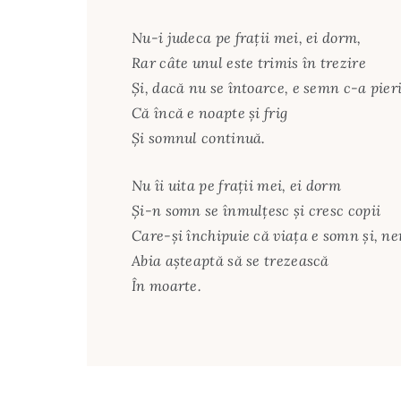
Nu-i judeca pe fraţii mei, ei dorm,
Rar câte unul este trimis în trezire
Şi, dacă nu se întoarce, e semn c-a pieri
Că încă e noapte şi frig
Şi somnul continuă.
Nu îi uita pe fraţii mei, ei dorm
Şi-n somn se înmulţesc şi cresc copii
Care-şi închipuie că viaţa e somn şi, ne
Abia aşteaptă să se trezească
În moarte.