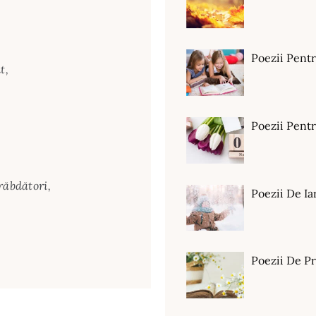
Poezii Pent
t,
Poezii Pen
răbdători,
Poezii De Ia
Poezii De P