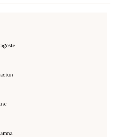
ragoste
raciun
ine
oamna