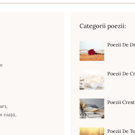
Categorii poezii:
Poezii De D
re
Poezii De C
Poezii Crest
urs,
n viaţă,
Poezii De T