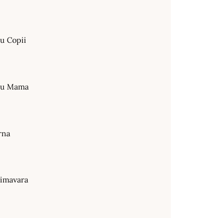
ru Copii
tru Mama
rna
rimavara