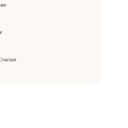
ste
te
Craciun