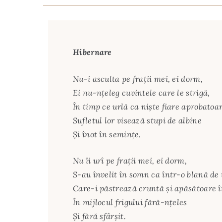
Hibernare
Nu-i asculta pe fraţii mei, ei dorm,
Ei nu-nţeleg cuvintele care le strigă,
În timp ce urlă ca nişte fiare aprobatoa
Sufletul lor visează stupi de albine
Şi înot în seminţe.
Nu îi urî pe fraţii mei, ei dorm,
S-au învelit în somn ca într-o blană de 
Care-i păstrează cruntă şi apăsătoare î
În mijlocul frigului fără-nţeles
Şi fără sfârşit.