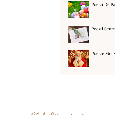
Poezii De Pa
Poezii Scur
Poezie Mos 