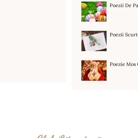
Poezii De Pa
Poezii Scur
Poezie Mos 