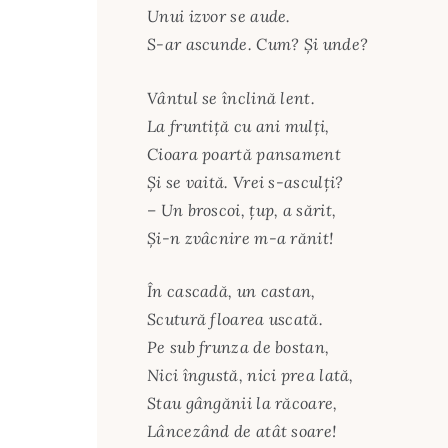
Unui izvor se aude.
S-ar ascunde. Cum? Și unde?
Vântul se înclină lent.
La fruntiță cu ani mulți,
Cioara poartă pansament
Și se vaită. Vrei s-asculți?
– Un broscoi, țup, a sărit,
Și-n zvâcnire m-a rănit!
În cascadă, un castan,
Scutură floarea uscată.
Pe sub frunza de bostan,
Nici îngustă, nici prea lată,
Stau gângănii la răcoare,
Lâncezând de atât soare!