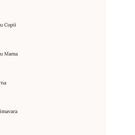
ru Copii
tru Mama
rna
rimavara