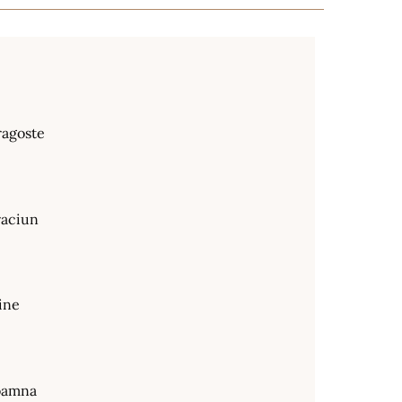
ragoste
raciun
ine
oamna