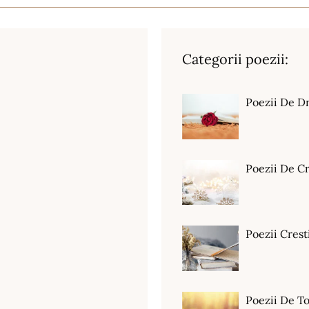
Categorii poezii:
Poezii De D
Poezii De C
Poezii Crest
Poezii De T