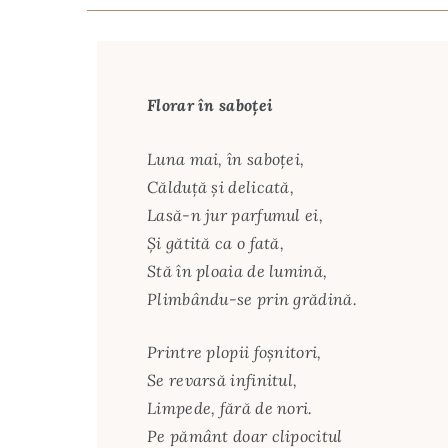
Florar în saboței
Luna mai, în saboței,
Călduță și delicată,
Lasă-n jur parfumul ei,
Și gătită ca o fată,
Stă în ploaia de lumină,
Plimbându-se prin grădină.
Printre plopii foșnitori,
Se revarsă infinitul,
Limpede, fără de nori.
Pe pământ doar clipocitul