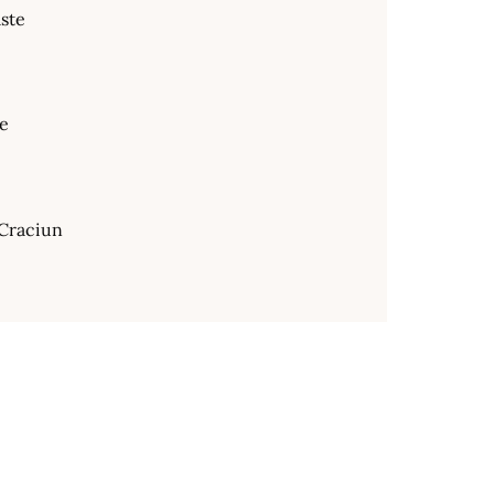
ste
te
Craciun