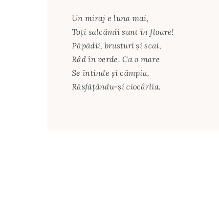
Un miraj e luna mai,
Toți salcâmii sunt în floare!
Păpădii, brusturi și scai,
Râd în verde. Ca o mare
Se întinde și câmpia,
Răsfățându-și ciocârlia.