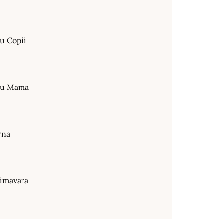
ru Copii
tru Mama
rna
rimavara