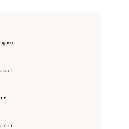
ragoste
raciun
ine
oamna