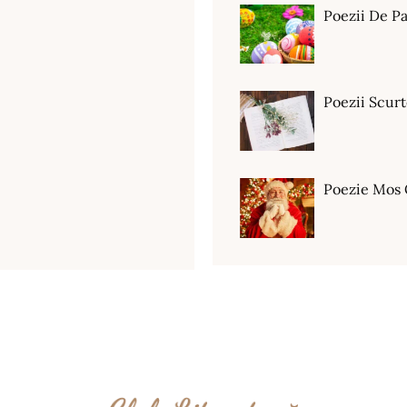
Poezii De Pa
Poezii Scur
Poezie Mos 