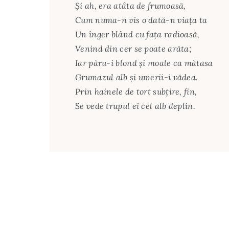
Şi ah, era atâta de frumoasă,
Cum numa-n vis o dată-n viaţa ta
Un înger blând cu faţa radioasă,
Venind din cer se poate arăta;
Iar păru-i blond şi moale ca mătasa
Grumazul alb şi umerii-i vădea.
Prin hainele de tort subţire, fin,
Se vede trupul ei cel alb deplin.