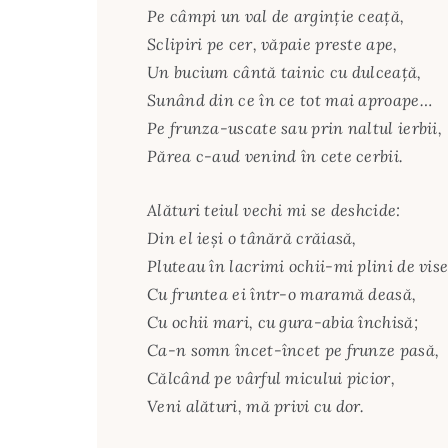
Pe câmpi un val de arginţie ceaţă,
Sclipiri pe cer, văpaie preste ape,
Un bucium cântă tainic cu dulceaţă,
Sunând din ce în ce tot mai aproape…
Pe frunza-uscate sau prin naltul ierbii,
Părea c-aud venind în cete cerbii.
Alături teiul vechi mi se deshcide:
Din el ieşi o tânără crăiasă,
Pluteau în lacrimi ochii-mi plini de vise
Cu fruntea ei într-o maramă deasă,
Cu ochii mari, cu gura-abia închisă;
Ca-n somn încet-încet pe frunze pasă,
Călcând pe vârful micului picior,
Veni alături, mă privi cu dor.