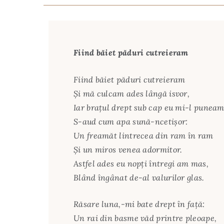
Fiind băiet păduri cutreieram
Fiind băiet păduri cutreieram
Şi mă culcam ades lângă isvor,
Iar braţul drept sub cap eu mi-l punea
S-aud cum apa sună-ncetişor:
Un freamăt lintrecea din ram în ram
Şi un miros venea adormitor.
Astfel ades eu nopţi întregi am mas,
Blând îngânat de-al valurilor glas.
Răsare luna,-mi bate drept în faţă:
Un rai din basme văd printre pleoape,