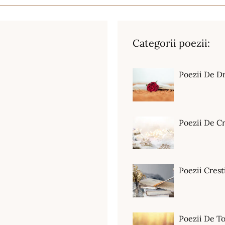
Categorii poezii:
Poezii De D
m
Poezii De C
Poezii Crest
Poezii De T