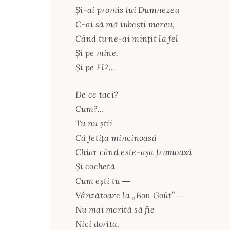
Și-ai promis lui Dumnezeu
C-ai să mă iubești mereu,
Când tu ne-ai mințit la fel
Și pe mine,
Și pe El?…
De ce taci?
Cum?…
Tu nu știi
Că fetița mincinoasă
Chiar când este-așa frumoasă
Și cochetă
Cum ești tu ―
Vânzătoare la „Bon Goût” ―
Nu mai merită să fie
Nici dorită,