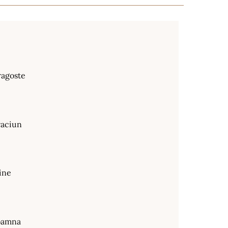
ragoste
raciun
ine
oamna