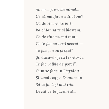
Aoleo… și vai de mine!…
Ce să mai fac eu din tine?
Că de ieri nu te iert,
Ba chiar să te și blestem,
Că de tine nu mă tem…
Ce te fac eu nu-i secret ―
Te fac „cu ou și oțet”
Și, dacă-ar fi să te-ntorci,
Te fac „albie de porci”,
Cum se face-n Făgădău…
Și-apoi rog pe Dumnezeu
Să te facă și mai rău
Decât ce te făcui eu!…