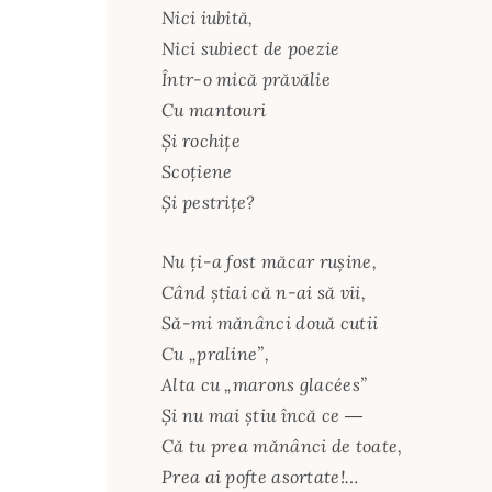
Nici iubită,
Nici subiect de poezie
Într-o mică prăvălie
Cu mantouri
Și rochițe
Scoțiene
Și pestrițe?
Nu ți-a fost măcar rușine,
Când știai că n-ai să vii,
Să-mi mănânci două cutii
Cu „praline”,
Alta cu „marons glacées”
Și nu mai știu încă ce ―
Că tu prea mănânci de toate,
Prea ai pofte asortate!…