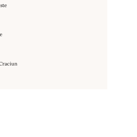
ste
te
Craciun