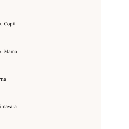
ru Copii
tru Mama
rna
rimavara