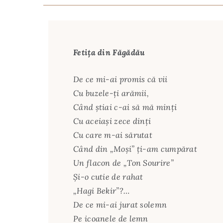
Fetița din Făgădău
De ce mi-ai promis că vii
Cu buzele-ți arămii,
Când știai c-ai să mă minți
Cu aceiași zece dinți
Cu care m-ai sărutat
Când din „Moși” ți-am cumpărat
Un flacon de „Ton Sourire”
Și-o cutie de rahat
„Hagi Bekir”?…
De ce mi-ai jurat solemn
Pe icoanele de lemn