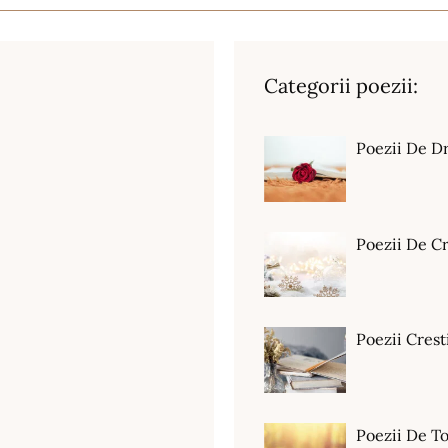
Categorii poezii:
Poezii De D
Poezii De C
Poezii Crest
Poezii De T