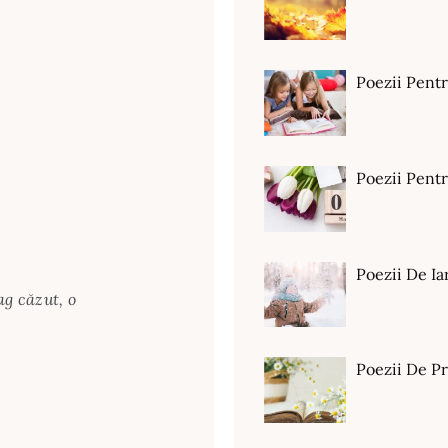
Poezii Pent
Poezii Pen
Poezii De Ia
ag căzut, o
Poezii De P