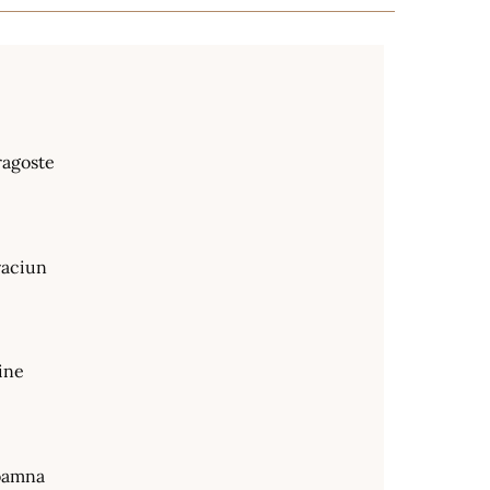
ragoste
raciun
ine
oamna