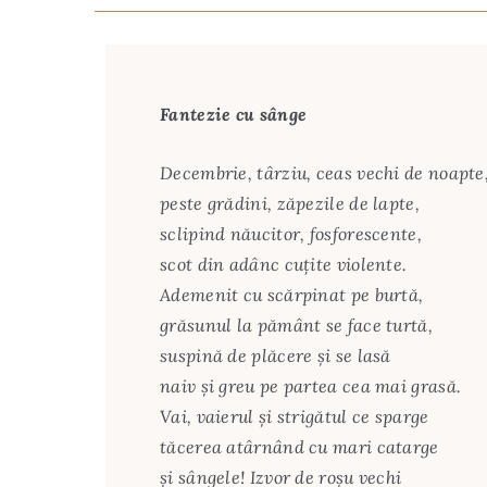
Fantezie cu sânge
Decembrie, târziu, ceas vechi de noapte
peste grădini, zăpezile de lapte,
sclipind năucitor, fosforescente,
scot din adânc cuţite violente.
Ademenit cu scărpinat pe burtă,
grăsunul la pământ se face turtă,
suspină de plăcere şi se lasă
naiv şi greu pe partea cea mai grasă.
Vai, vaierul şi strigătul ce sparge
tăcerea atârnând cu mari catarge
şi sângele! Izvor de roşu vechi