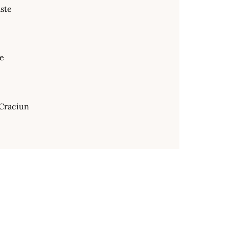
ste
te
Craciun