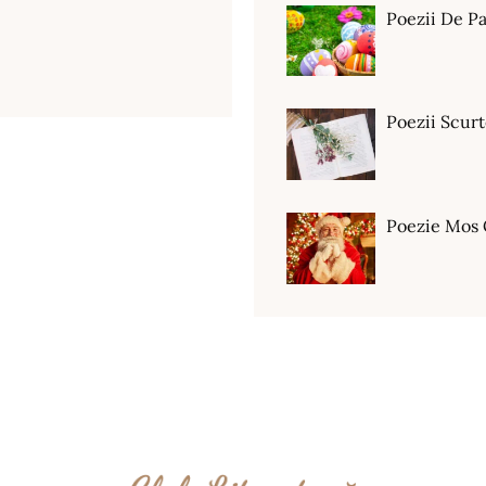
Poezii De Pa
Poezii Scur
Poezie Mos 