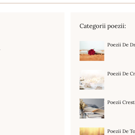
Categorii poezii:
Poezii De D
,
Poezii De C
Poezii Crest
Poezii De T