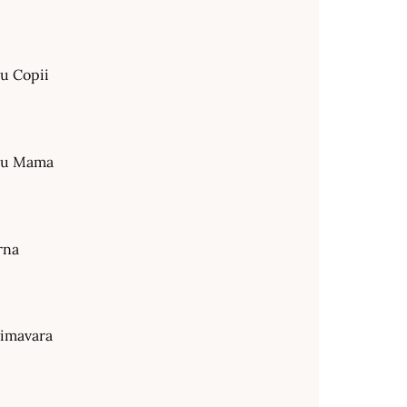
ru Copii
tru Mama
rna
rimavara