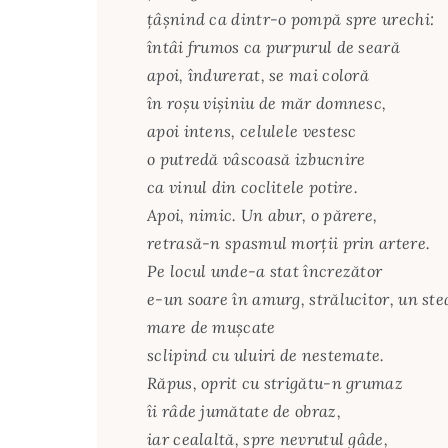
ţâşnind ca dintr-o pompă spre urechi:
întâi frumos ca purpurul de seară
apoi, îndurerat, se mai coloră
în roşu vişiniu de măr domnesc,
apoi intens, celulele vestesc
o putredă vâscoasă izbucnire
ca vinul din coclitele potire.
Apoi, nimic. Un abur, o părere,
retrasă-n spasmul morţii prin artere.
Pe locul unde-a stat încrezător
e-un soare în amurg, strălucitor, un ste
mare de muşcate
sclipind cu uluiri de nestemate.
Răpus, oprit cu strigătu-n grumaz
îi râde jumătate de obraz,
iar cealaltă, spre nevrutul gâde,