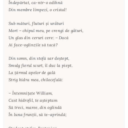
Îndepărtat, ca-ntr-o odihnă
Din membre limpezi, o cristal!
Sub mături, fluturi şi urâturi
Mort – chipul meu, pe crengi de gâturi,
Un glas din ceruri cere: – Dacă
Ai face-oglinzile să tacă?
Din somn, din stofă sar deştept,
Smulg fierul scurt, îl duc la piept.
La ţărmul apelor de gală
Strig hidra mea, chilocefală:
– Întemniţate William,
Cast hidrofil, te aşteptam
Să treci, maree, din oglindă
În luna frunţii, să te-aprindă;