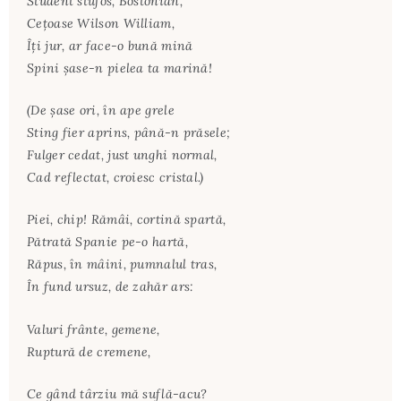
Student stufos, Bostonian,
Ceţoase Wilson William,
Îţi jur, ar face-o bună mină
Spini şase-n pielea ta marină!
(De şase ori, în ape grele
Sting fier aprins, până-n prăsele;
Fulger cedat, just unghi normal,
Cad reflectat, croiesc cristal.)
Piei, chip! Rămâi, cortină spartă,
Pătrată Spanie pe-o hartă,
Răpus, în mâini, pumnalul tras,
În fund ursuz, de zahăr ars:
Valuri frânte, gemene,
Ruptură de cremene,
Ce gând târziu mă suflă-acu?