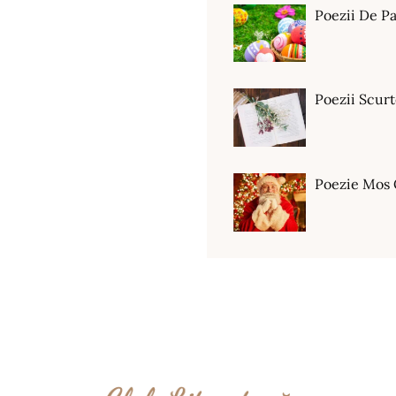
Poezii De Pa
Poezii Scur
Poezie Mos 