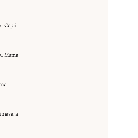
ru Copii
tru Mama
rna
rimavara