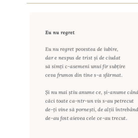
Eu nu regret
Eu nu regret povestea de iubire,
dar e nespus de trist și de ciudat
să simți c-asemeni unui fir subțire
ceva frumos din tine s-a sfărmat.
Și nu mai știu anume ce, și-anume când
căci toate ca-ntr-un vis s-au petrecut
de-ți vine să pornești, de alții întrebân
de-au fost aievea cele ce-au trecut.