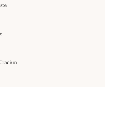
ste
te
Craciun