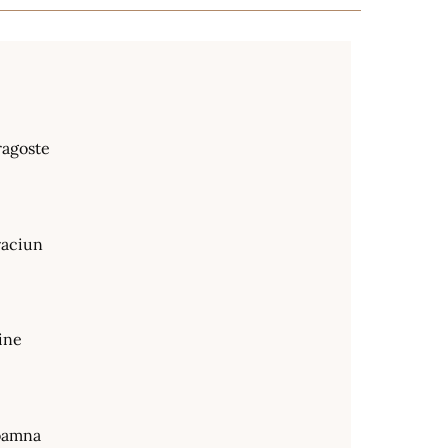
ragoste
raciun
ine
oamna