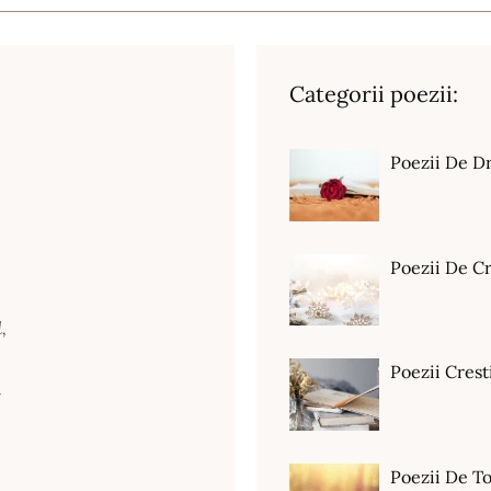
Categorii poezii:
Poezii De D
Poezii De C
,
Poezii Crest
d
Poezii De T