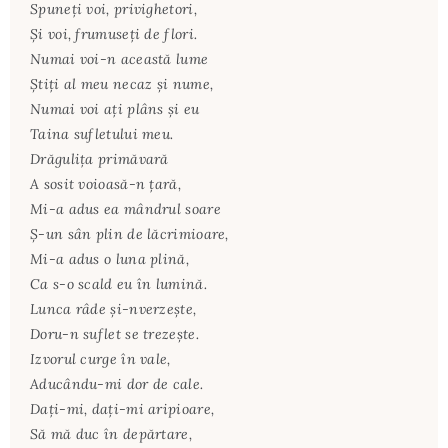
Spuneţi voi, privighetori,
Şi voi, frumuseţi de flori.
Numai voi-n această lume
Ştiţi al meu necaz şi nume,
Numai voi aţi plâns şi eu
Taina sufletului meu.
Drăguliţa primăvară
A sosit voioasă-n ţară,
Mi-a adus ea mândrul soare
Ş-un sân plin de lăcrimioare,
Mi-a adus o luna plină,
Ca s-o scald eu în lumină.
Lunca râde şi-nverzeşte,
Doru-n suflet se trezeşte.
Izvorul curge în vale,
Aducându-mi dor de cale.
Daţi-mi, daţi-mi aripioare,
Să mă duc în depărtare,