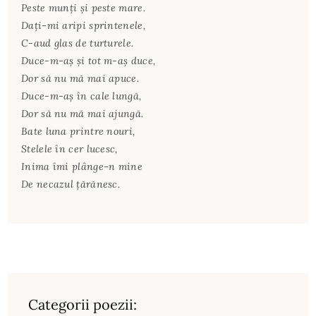
Peste munţi şi peste mare.
Daţi-mi aripi sprintenele,
C-aud glas de turturele.
Duce-m-aş şi tot m-aş duce,
Dor să nu mă mai apuce.
Duce-m-aş în cale lungă,
Dor să nu mă mai ajungă.
Bate luna printre nouri,
Stelele în cer lucesc,
Inima îmi plânge-n mine
De necazul ţărănesc.
Categorii poezii: