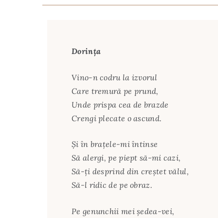
Dorința
Vino-n codru la izvorul
Care tremură pe prund,
Unde prispa cea de brazde
Crengi plecate o ascund.
Şi în braţele-mi întinse
Să alergi, pe piept să-mi cazi,
Să-ţi desprind din creştet vălul,
Să-l ridic de pe obraz.
Pe genunchii mei şedea-vei,