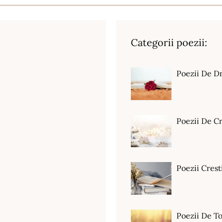
Categorii poezii:
Poezii De D
Poezii De C
Poezii Crest
Poezii De T