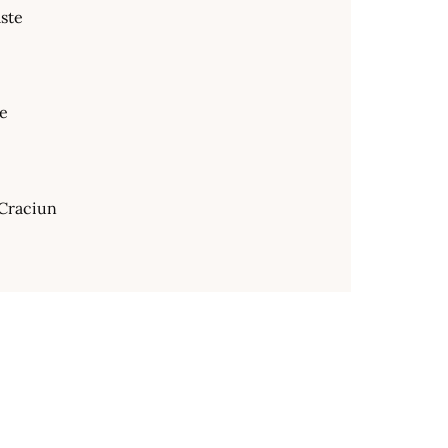
ste
te
Craciun