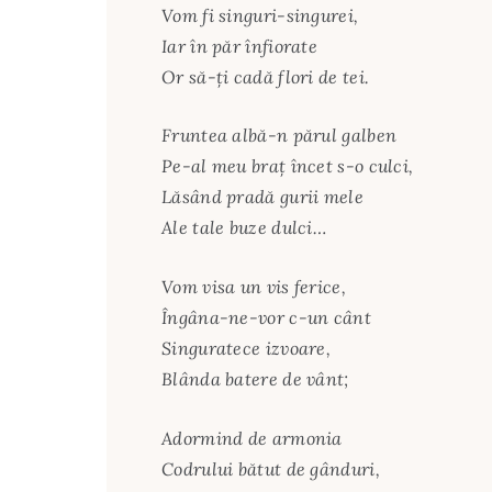
Vom fi singuri-singurei,
Iar în păr înfiorate
Or să-ţi cadă flori de tei.
Fruntea albă-n părul galben
Pe-al meu braţ încet s-o culci,
Lăsând pradă gurii mele
Ale tale buze dulci…
Vom visa un vis ferice,
Îngâna-ne-vor c-un cânt
Singuratece izvoare,
Blânda batere de vânt;
Adormind de armonia
Codrului bătut de gânduri,