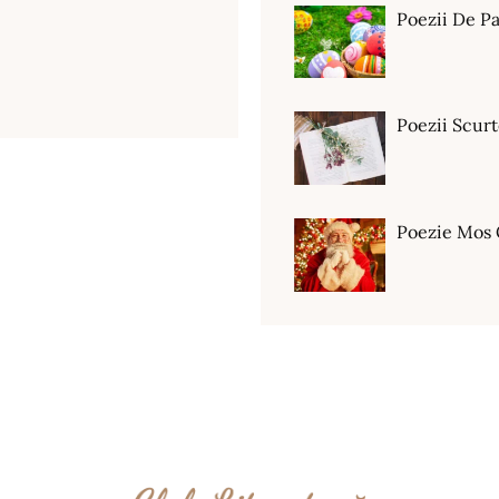
Poezii De Pa
Poezii Scur
Poezie Mos 