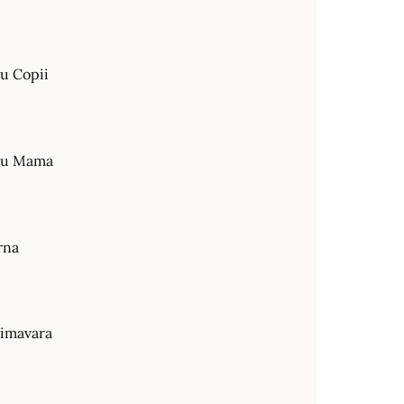
ru Copii
tru Mama
rna
rimavara