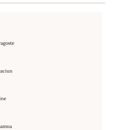
ragoste
raciun
ine
oamna