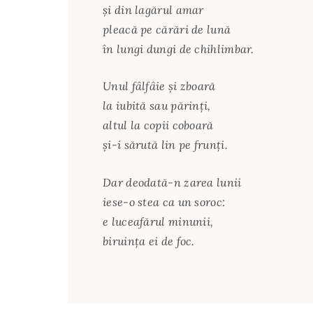
și din lagărul amar
pleacă pe cărări de lună
în lungi dungi de chihlimbar.
Unul fâlfâie și zboară
la iubită sau părinți,
altul la copii coboară
și-i sărută lin pe frunți.
Dar deodată-n zarea lunii
iese-o stea ca un soroc:
e luceafărul minunii,
biruința ei de foc.