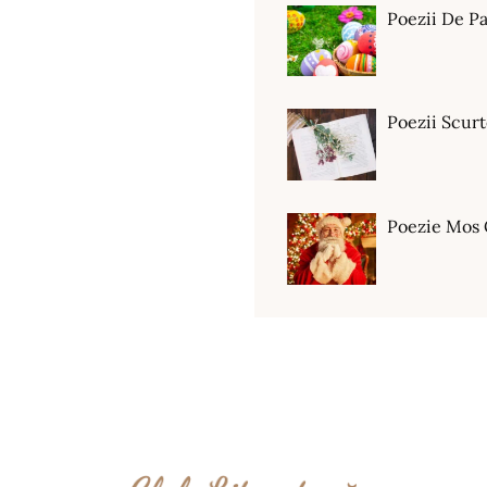
Poezii De Pa
Poezii Scur
Poezie Mos 