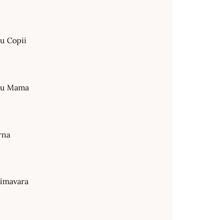
ru Copii
tru Mama
rna
rimavara