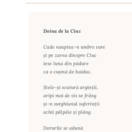
Doina de la Ciuc
Cade noaptea-n umbre sure
și pe zarea dinspre Ciuc
iese luna din pădure
ca o cușmă de haiduc.
Stele-și scutură arginții,
aripi moi de vis se frâng
și-n surghiunul suferinții
ochii pâlpâie și plâng.
Dorurile se adună