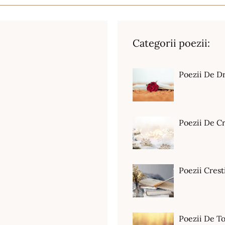
Categorii poezii:
Poezii De D
Poezii De C
Poezii Crest
Poezii De T