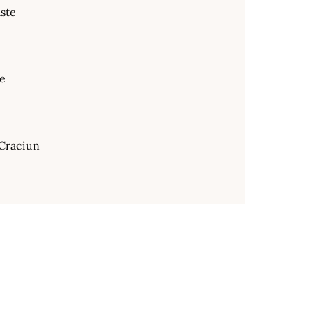
ste
te
Craciun