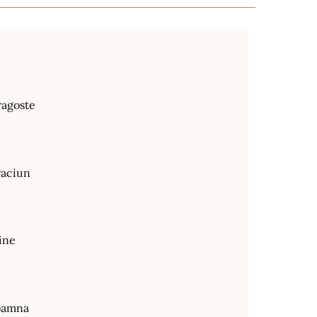
ragoste
raciun
ine
oamna