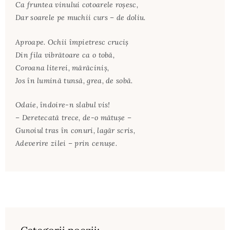
Ca fruntea vinului cotoarele roşesc,
Dar soarele pe muchii curs – de doliu.
Aproape. Ochii împietresc cruciş
Din fila vibrătoare ca o tobă,
Coroana literei, mărăciniş,
Jos în lumină tunsă, grea, de sobă.
Odaie, îndoire-n slabul vis!
– Deretecată trece, de-o mătuşe –
Gunoiul tras în conuri, lagăr scris,
Adeverire zilei – prin cenuşe.