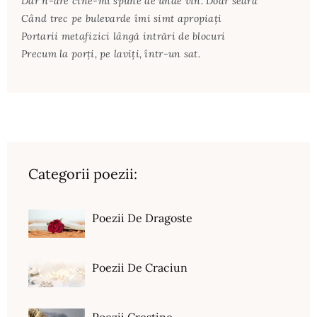
Dar n-are cine-mi spune de unde vin. Doar seara
Când trec pe bulevarde îmi simt apropiaţi
Portarii metafizici lângă intrări de blocuri
Precum la porţi, pe laviţi, într-un sat.
Categorii poezii:
Poezii De Dragoste
Poezii De Craciun