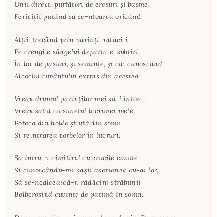
Unii direct, purtători de eresuri şi basme,
Fericiţii putând să se-ntoarcă oricând.
Alţii, trecând prin părinţi, rătăciţi
Pe crengile sângelui depărtate, subţiri,
În loc de păşuni, şi seminţe, şi cai cunoscând
Alcoolul cuvântului extras din acestea.
Vreau drumul părinţilor mei să-l întorc,
Vreau satul cu sunetul lacrimei mele,
Poteca din holde ştiută din somn
Şi reintrarea vorbelor în lucruri.
Să intru-n cimitirul cu crucile căzute
Şi cunoscându-mi paşii asemenea cu-ai lor,
Să se-ncâlcească-n rădăcini străbunii
Bolborosind cuvinte de patimă în somn.