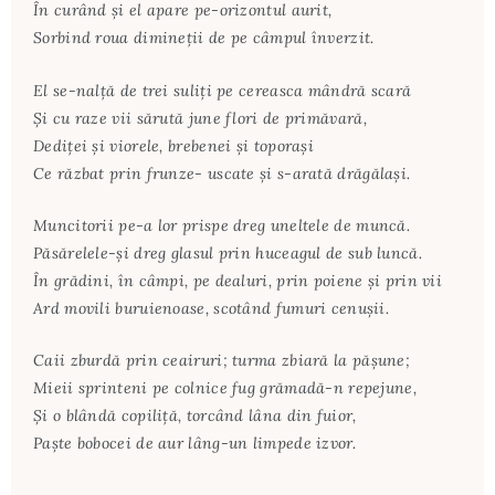
În curând şi el apare pe-orizontul aurit,
Sorbind roua dimineţii de pe câmpul înverzit.
El se-nalţă de trei suliţi pe cereasca mândră scară
Şi cu raze vii sărută june flori de primăvară,
Dediţei şi viorele, brebenei şi toporaşi
Ce răzbat prin frunze- uscate şi s-arată drăgălaşi.
Muncitorii pe-a lor prispe dreg uneltele de muncă.
Păsărelele-şi dreg glasul prin huceagul de sub luncă.
În grădini, în câmpi, pe dealuri, prin poiene şi prin vii
Ard movili buruienoase, scotând fumuri cenuşii.
Caii zburdă prin ceairuri; turma zbiară la păşune;
Mieii sprinteni pe colnice fug grămadă-n repejune,
Şi o blândă copiliţă, torcând lâna din fuior,
Paşte bobocei de aur lâng-un limpede izvor.